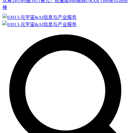
众筹24小时破59万美元！轻量级MR眼镜URXR One获市场热
捧