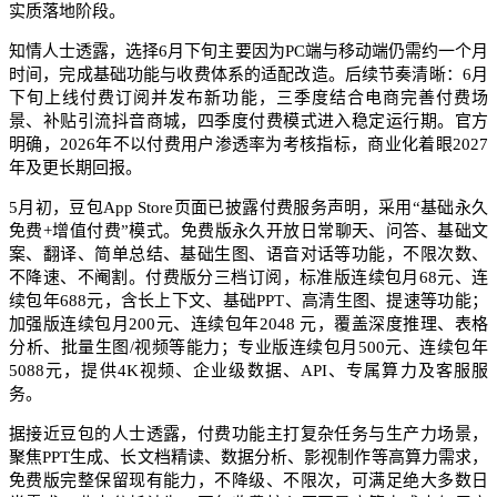
实质落地阶段。
知情人士透露，选择6月下旬主要因为PC端与移动端仍需约一个月
时间，完成基础功能与收费体系的适配改造。后续节奏清晰：6月
下旬上线付费订阅并发布新功能，三季度结合电商完善付费场
景、补贴引流抖音商城，四季度付费模式进入稳定运行期。官方
明确，2026年不以付费用户渗透率为考核指标，商业化着眼2027
年及更长期回报。
5月初，豆包App Store页面已披露付费服务声明，采用“基础永久
免费+增值付费”模式。免费版永久开放日常聊天、问答、基础文
案、翻译、简单总结、基础生图、语音对话等功能，不限次数、
不降速、不阉割。付费版分三档订阅，标准版连续包月68元、连
续包年688元，含长上下文、基础PPT、高清生图、提速等功能；
加强版连续包月200元、连续包年2048 元，覆盖深度推理、表格
分析、批量生图/视频等能力；专业版连续包月500元、连续包年
5088元，提供4K视频、企业级数据、API、专属算力及客服服
务。
据接近豆包的人士透露，付费功能主打复杂任务与生产力场景，
聚焦PPT生成、长文档精读、数据分析、影视制作等高算力需求，
免费版完整保留现有能力，不降级、不限次，可满足绝大多数日