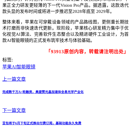
果正全力研发更轻薄的下一代Vision Pro产品。据透露，这款迭代
款头显的发布时间或将进一步推迟至2028年底至 2029年。
整体来看，苹果在可穿戴设备领域的产品路线图，更侧重长期技
术打磨而非快速迭代更新。现阶段，苹果核心研发精力集中于优
化视觉AI算法、完善软件生态整合以及精进硬件工业设计，为首
款AI智能眼镜的正式发布筑牢技术与体验基础。
「93913原创内容，转载请注明出处」
标签:
苹果AI智能眼镜
上一篇文章
完成数千万A+轮融资，奥提赞光晶加速体全息光学产业化
下一篇文章
豆包将于6月下旬正式推出付费订阅，基础功能永久免费