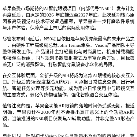
苹果备受市场期待的AI智能眼镜项目（内部代号“N50”）发布计划
再度延后，由原定的2026 年底推迟至2027年底。此次延期核心原
因系高级视觉AI技术研发遭遇瓶颈，苹果需进一步打磨软件系统
与用户体验，保障产品上市后的实际使用体验。
尽管发布时间延后，N50项目依旧是苹果优先级最高的未来产品之
一，由硬件工程高级副总裁John Ternus牵头、Vision产品团队主导
整体研发工作。产品设计主打轻量化与时尚属性，机身搭载椭圆
形摄像头模组，同时规划多款镜框款式及丰富配色方案，目标覆
盖更广泛的消费群体，打破智能穿戴设备小众化的局限。
在交互体验层面，全新升级的Siri将成为这款AI眼镜的核心交互入
口。升级后的Siri深度整合AI能力，可承担日常信息查询、出行导
航、智能任务处理等多元功能，成为用户日常使用中与眼镜交互
的主要方式，弱化传统物理操作，强化智能语音交互体验。
值得注意的是，苹果全功能AR眼镜的落地时间仍遥遥无期。报道
明确，苹果预计在2030年前不会推出真正意义上的全功能AR眼
镜，当前推进的N50项目仅聚焦AI辅助功能，并非完整AR形态产
品。
与此同时，针对初代Vision Pro头显销量不及预期的市场现状，苹