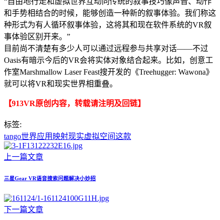
“自由地行走和虚拟世界互动同传统的叙事技巧像声音、动作
和手势相结合的时候，能够创造一种新的叙事体验。我们称这
种形式为有人循环叙事体验，这将其和现在软件系统的VR叙
事体验区别开来。”
目前尚不清楚有多少人可以通过远程参与共享对话——不过
Oasis有暗示今后的VR会将实体对象结合起来。比如，创意工
作室Marshmallow Laser Feast搜开发的《Treehugger: Wawona》
就可以将VR和现实世界相重叠。
【913VR原创内容，转载请注明及回链】
标签:
tango
世界
应用
映射
现实
虚拟空间
这款
上一篇文章
三星Gear VR语音搜索问题解决小妙招
下一篇文章