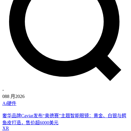
-
08
8 月
2026
Ai硬件
奢华品牌Caviar发布“奥德赛”主题智能眼镜：黄金、白银与鳄
鱼皮打造，售价超6000美元
XR