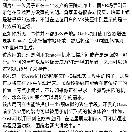
图片中一位男子正在一个废弃的医院走廊上，而VR场景则显
示他在寻找西方没落的文明。角落里有很多老鼠屎，墙壁上都
是粘乎乎的液体，不过在这位用户的VR头盔中则显示的是一
片欢乐的鹿场。
正如你所见，事情并不都那么严峻。Oasis项目使用谷歌增强
现实Tango平台来扫描本地环境，然后将这个3D地图转换到
VR世界中生成。
该应用的原理是利用Tango手机来扫描房间或者是走廊的一部
分。空间的墙壁以及地板会成为VR环境的基础，之后可以通
过VR眼镜盒子来观看。
据报道，该APP同样还能够实时扫描现实世界中的椅子，之后
可以将其在VR中呈现出来。虽然该系统可能会在定位椅子的
位置上有点小偏差，不过如果你正在寻求一个孤岛探险的机
会，那么该APP完全可以满足你的需求。
该应用同样也能够提供一个i额虚拟的逃生手段。开发商Oasis
暗示该应用的潜力可以被用于创新形式的叙事体验：“比如，
Oasis可以用于创造故事空间，在这里朋友和家人们可以通过
远程见面功能，围绕着篝火讲故事。”