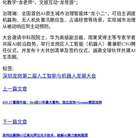
化教学“龙老师”、文旅互动“龙导游”；
治理端：全国首创AI原生城市治理智能体“龙小二”，可自主调度
机器狗、无人机处置汛期应急、占道经营等场景，实现城市治理
从被动响应到主动预防。
大会邀请中科院院士、华为高级副总裁、雨果奖得主等专家学者
共探AI前沿趋势，举行龙岗区人工智能（机器人）署兼职CTO聘
任仪式，并发布十大共创清单及签约仪式，诚邀全球伙伴共建AI
生态圈。
标签:
深圳龙岗第二届人工智能与机器人发展大会
上一篇文章
iOS 27重磅升级：Siri迎15年最大重构，独立应用+Gemini模型加持
下一篇文章
英伟达豪掷65亿美元押注光子技术，破解AI算力能耗瓶颈