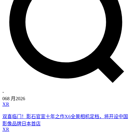
-
06
8 月
2026
XR
双喜临门！影石官宣十年之作X6全景相机定档，将开设中国
影像品牌日本首店
XR