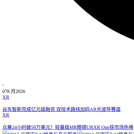
-
07
8 月
2026
XR
谷东智能完成亿元级融资 双技术路线加码AR光波导赛道
XR
众筹24小时破59万美元！轻量级MR眼镜URXR One获市场热捧