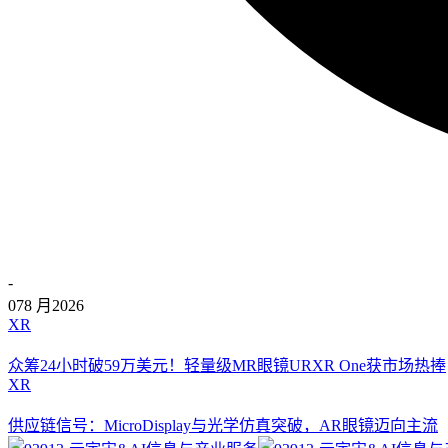
-
07
8 月
2026
XR
众筹24小时破59万美元！轻量级MR眼镜URXR One获市场热捧
XR
供应链信号：MicroDisplay与光学仿真突破，AR眼镜迈向主流