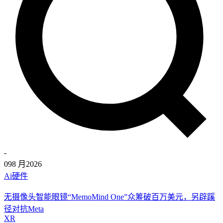
-
09
8 月
2026
Ai硬件
无摄像头智能眼镜“MemoMind One”众筹破百万美元，另辟蹊
径对抗Meta
XR