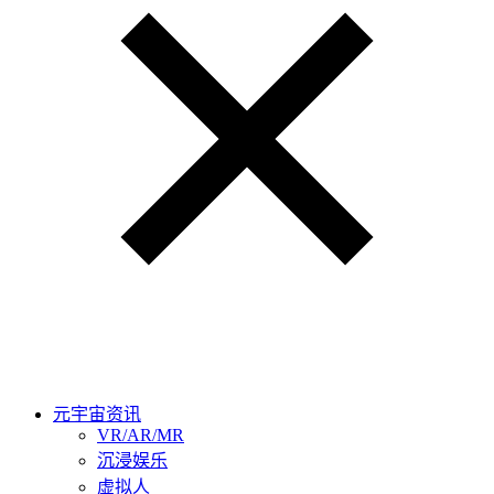
元宇宙资讯
VR/AR/MR
沉浸娱乐
虚拟人