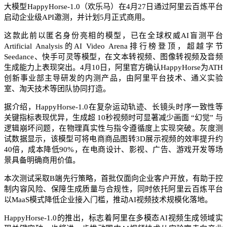
大模型HappyHorse-1.0（欢乐马）在4月27日通过阿里云百炼平台
启动企业级API邀测，并计划5月正式商用。
这款此前以匿名身份亮相的模型，已在全球权威AI盲测平台
Artificial Analysis的AI Video Arena排行榜登顶，超越字节
Seedance、快手可灵等模型，在文本转视频、图像转视频及音频
生成能力上表现突出。4月10日，阿里官方确认HappyHorse为ATH
创新事业部主导研发的内测产品，由阿里平台技术、通义实验
室、淘天技术等团队协同打造。
据介绍，HappyHorse-1.0在复杂运动轨迹、长镜头时序一致性等
关键指标表现优异，生成超 10秒视频时可显著减少画面 “幻觉” 与
逻辑崩坏问题，在物理真实性与指令遵循度上实现突破。灰度测
试数据显示，该模型可将电商商品图转3D展示视频的效率提升约
40倍，成本降低90%，在电商设计、影视、广告、游戏开发等场
景具备明确商用价值。
本次测试采取B端先行策略，首批仅面向企业客户开放，有助于控
制内容风险、保障生成质量与合规性，同时依托阿里云百炼平台
以MaaS模式降低企业接入门槛，推动AI视频技术规模化落地。
HappyHorse-1.0的推出，标志着阿里在多模态AI视频生成领域实