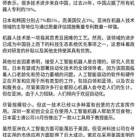
师表示，很多技术进步来自中国，过去20年，中国占据了所有机
器人专利的78%。
日本和韩国分别占7%和5%，而美国仅占3%。亚洲在机器人技术
领域的主导地位与通过质量评估措施衡量专利数量一样强。
机器人技术是一项极其昂贵且困难的工艺。然而，该领域的进步
已成为中国自上而下的科技生态系统优先事项之一，这意味着政
府对研发的补贴以及其他支持使其具有优势。
其他社会因素表明，接受人工智能机器人是合理的。研究人员发
现，日本有望成为部署自动化技术的全球领导者，因为该国面临
着人口老龄化和劳动力萎缩的问题。人工智能驱动的软件和硬件
正在开发和应用于所有类型的工作，包括白领和蓝领，以及农业
和服务业。尽管美国许多行业都担心机器人会夺走人们的生计，
但在亚洲，由于人力短缺，人们倾向于欢迎自动化。
尽管规模较小，但这一技术已经以多种富有创意的方式发挥作
用。深圳一家初创企业正在使用人工智能机器人帮助烹饪食物；
日本富士通公司10月份推出了一款AI工具用于教授能乐。
虽然亚洲在人工智能方面可能落后于美国，但亚洲科技公司在寻
找实用的市场应用方面取得了巨大成功。索尼在采用美国发明的