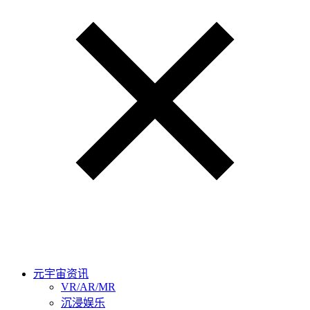
元宇宙资讯
VR/AR/MR
沉浸娱乐