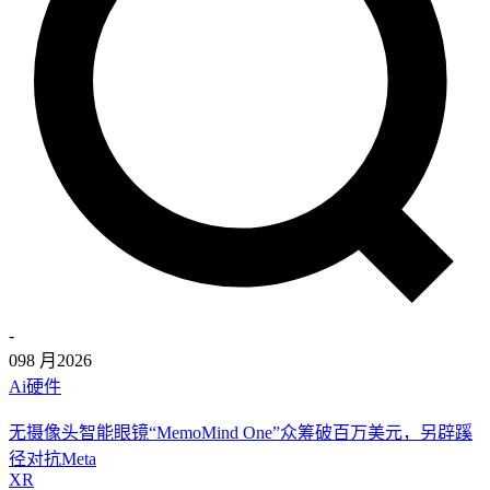
-
09
8 月
2026
Ai硬件
无摄像头智能眼镜“MemoMind One”众筹破百万美元，另辟蹊
径对抗Meta
XR