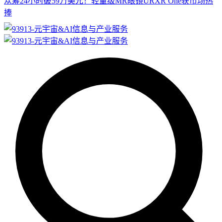
众筹24小时破59万美元！轻量级MR眼镜URXR One获市场热
捧