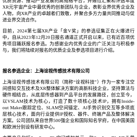
优质资源、推动产业发展的高规格平台，并通过汇聚和评选年度
XR元宇宙产业中最优秀的创新团队与企业，表彰业界优秀企业及
人物，向XR产业的卓越者们致敬，并聚合多方力量共同推动与促
进业界交流合作。
目前，2024第七届XR产业「金V奖」的参选征集正在火爆进行
中，自从2023年12月20日报名通道正式开启以来，已有近百项优
秀项目踊跃报名参选。为感谢业内优秀企业的广泛关注与积极参
与，我们将陆续对报名的优质企业及参选项目进行介绍。
报名参选企业：上海诠视传感技术有限公司
上海诠视传感技术有限公司（简称“诠视科技”）作为一家专注空
间感知交互技术及XR整体解决方案的高新科技企业，坚持算法与
硬件相结合，从底层传感器到产品平台的发展路径，创立至今，
以VSLAM技术为核心，打造了数十项核心技术IP，拥有Inside-
out Maker跟踪定位、SLAM空间锚定、Al手势识别交互等多项底
层核心技术，面向行业提供IP授权、器件、终端产品及整体解决
方案。公司团队来自世界500强企业和国际知名学府，在中国美国
和欧洲分别设有研发中心。