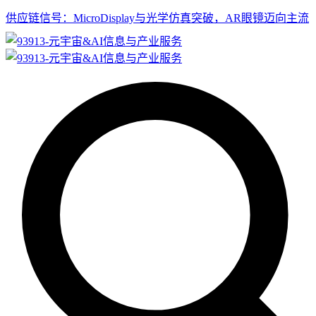
供应链信号：MicroDisplay与光学仿真突破，AR眼镜迈向主流