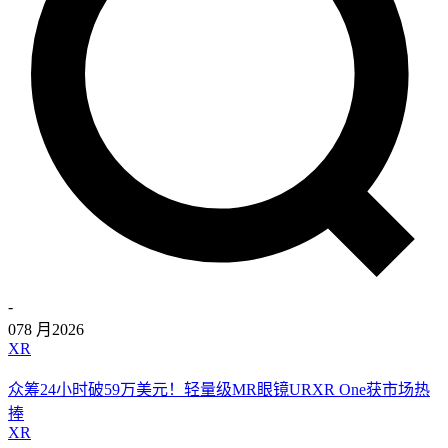
-
07
8 月
2026
XR
众筹24小时破59万美元！轻量级MR眼镜URXR One获市场热
捧
XR