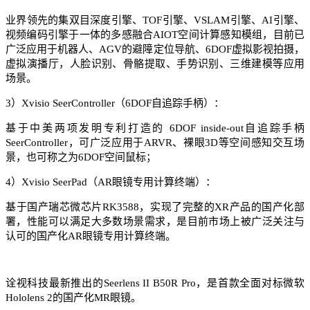
业界领先的集双目深度引擎、TOF引擎、VSLAM引擎、AI引擎、
视频编码引擎于一体的多感融合AIOT空间计算感知模组，目前已
广泛应用于机器人、AGV的避障定位导航、6DOF虚拟影视拍摄，
虚拟演播厅，人脸识别、骨骼提取、手势识别、三维建模等应用
场景。
3）Xvisio SeerController（6DOF自追踪手柄）：
基于中美两项发明专利打造的 6DOF inside-out自追踪手柄
SeerController，可广泛应用于ARVR、裸眼3D等空间感知交互场
景，也可称之为6DOF空间鼠标；
4）Xvisio SeerPad（AR眼镜专用计算终端）：
基于国产瑞芯微芯片RK3588，实现了完整的XR产品的国产化部
署，性能可以满足大多数场景需求，是目前市场上被广泛关注与
认可的国产化AR眼镜专用计算终端。
诠视科技最新推出的Seerlens II B50R Pro，是首款全面对标微软
Hololens 2的国产化MR眼镜。