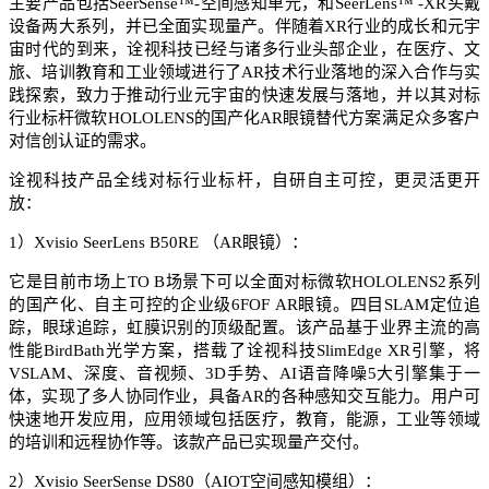
主要产品包括SeerSense™-空间感知单元，和SeerLens™ -XR头戴
设备两大系列，并已全面实现量产。伴随着XR行业的成长和元宇
宙时代的到来，诠视科技已经与诸多行业头部企业，在医疗、文
旅、培训教育和工业领域进行了AR技术行业落地的深入合作与实
践探索，致力于推动行业元宇宙的快速发展与落地，并以其对标
行业标杆微软HOLOLENS的国产化AR眼镜替代方案满足众多客户
对信创认证的需求。
诠视科技产品全线对标行业标杆，自研自主可控，更灵活更开
放：
1）Xvisio SeerLens B50RE （AR眼镜）：
它是目前市场上TO B场景下可以全面对标微软HOLOLENS2系列
的国产化、自主可控的企业级6FOF AR眼镜。四目SLAM定位追
踪，眼球追踪，虹膜识别的顶级配置。该产品基于业界主流的高
性能BirdBath光学方案，搭载了诠视科技SlimEdge XR引擎，将
VSLAM、深度、音视频、3D手势、AI语音降噪5大引擎集于一
体，实现了多人协同作业，具备AR的各种感知交互能力。用户可
快速地开发应用，应用领域包括医疗，教育，能源，工业等领域
的培训和远程协作等。该款产品已实现量产交付。
2）Xvisio SeerSense DS80（AIOT空间感知模组）：