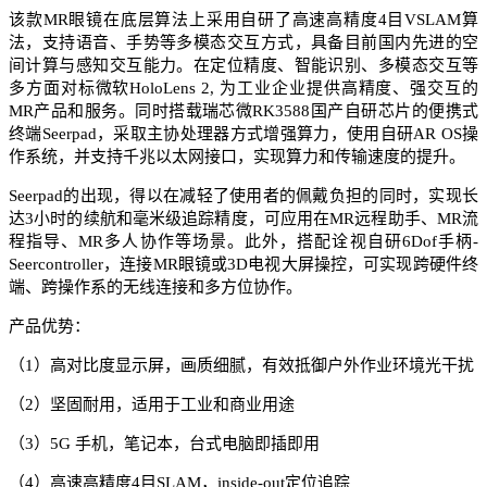
该款MR眼镜在底层算法上采用自研了高速高精度4目VSLAM算
法，支持语音、手势等多模态交互方式，具备目前国内先进的空
间计算与感知交互能力。在定位精度、智能识别、多模态交互等
多方面对标微软HoloLens 2, 为工业企业提供高精度、强交互的
MR产品和服务。同时搭载瑞芯微RK3588国产自研芯片的便携式
终端Seerpad，采取主协处理器方式增强算力，使用自研AR OS操
作系统，并支持千兆以太网接口，实现算力和传输速度的提升。
Seerpad的出现，得以在减轻了使用者的佩戴负担的同时，实现长
达3小时的续航和毫米级追踪精度，可应用在MR远程助手、MR流
程指导、MR多人协作等场景。此外，搭配诠视自研6Dof手柄-
Seercontroller，连接MR眼镜或3D电视大屏操控，可实现跨硬件终
端、跨操作系的无线连接和多方位协作。
产品优势：
（1）高对比度显示屏，画质细腻，有效抵御户外作业环境光干扰
（2）坚固耐用，适用于工业和商业用途
（3）5G 手机，笔记本，台式电脑即插即用
（4）高速高精度4目SLAM，inside-out定位追踪