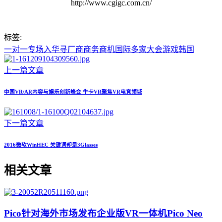
http://www.cgigc.com.cn/
标签:
一对一
专场
入华寻
厂商
商务
商机
国际
多家
大会
游戏
韩国
上一篇文章
中国VR/AR内容与娱乐创新峰会 牛卡VR聚焦VR电竞领域
下一篇文章
2016微软WinHEC 关键词却是3Glasses
相关文章
Pico针对海外市场发布企业版VR一体机Pico Neo