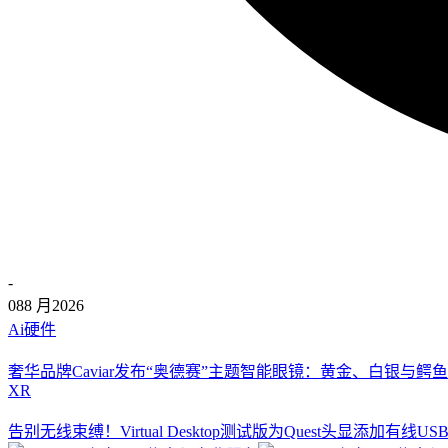
-
08
8 月
2026
Ai硬件
奢华品牌Caviar发布“奥德赛”主题智能眼镜：黄金、白银与鳄鱼
XR
告别无线束缚！Virtual Desktop测试版为Quest头显添加有线U