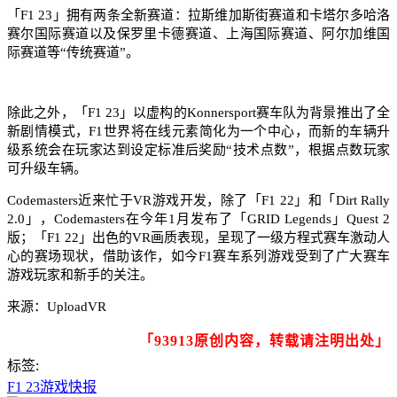
「F1 23」拥有两条全新赛道：拉斯维加斯街赛道和卡塔尔多哈洛
赛尔国际赛道以及保罗里卡德赛道、上海国际赛道、阿尔加维国
际赛道等“传统赛道”。
除此之外，「F1 23」以虚构的Konnersport赛车队为背景推出了全
新剧情模式，F1世界将在线元素简化为一个中心，而新的车辆升
级系统会在玩家达到设定标准后奖励“技术点数”，根据点数玩家
可升级车辆。
Codemasters近来忙于VR游戏开发，除了「F1 22」和「Dirt Rally
2.0」，Codemasters在今年1月发布了「GRID Legends」Quest 2
版；「F1 22」出色的VR画质表现，呈现了一级方程式赛车激动人
心的赛场现状，借助该作，如今F1赛车系列游戏受到了广大赛车
游戏玩家和新手的关注。
来源：UploadVR
「93913原创内容，转载请注明出处」
标签:
F1 23
游戏快报