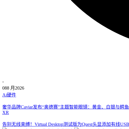
-
08
8 月
2026
Ai硬件
奢华品牌Caviar发布“奥德赛”主题智能眼镜：黄金、白银与鳄鱼
XR
告别无线束缚！Virtual Desktop测试版为Quest头显添加有线U