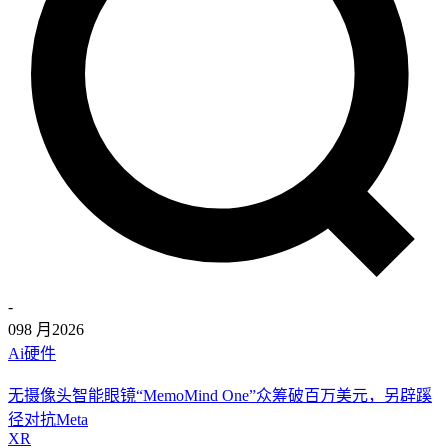
-
09
8 月
2026
Ai硬件
无摄像头智能眼镜“MemoMind One”众筹破百万美元，另辟蹊
径对抗Meta
XR