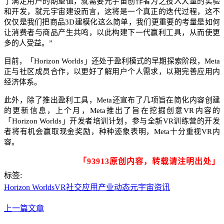
了满足用户的期望值，就需要元宇宙创作者为之投入大量的实验
和开发，就元宇宙建设而言，这将是一个真正的迭代过程，这不
仅仅是我们把商品3D建模化这么简单，我们更重要的考量是如何
让消费者与商品产生共鸣，以此构建下一代赢利工具，从而使更
多的人受益。”
目前，「Horizon Worlds」还处于盈利模式的早期探索阶段，Meta
正与社区成员合作，以更好了解用户个人需求，以期完善应用内
经济体系。
此外，除了推出盈利工具，Meta还宣布了几项旨在简化内容创建
的更新信息，上个月，Meta推出了旨在挖掘创意VR内容的
「Horizon Worlds」开发者培训计划，参与全新VR训练营的开发
者将有机会赢取现金奖励，种种迹象表明，Meta十分重视VR内
容。
「93913原创内容，转载请注明出处」
标签:
Horizon Worlds
VR社交应用
产业动态
元宇宙资讯
上一篇文章