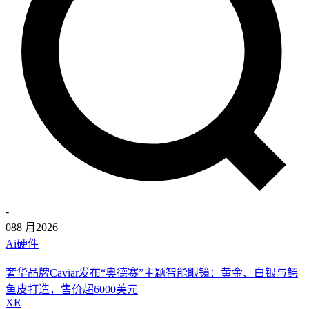
-
08
8 月
2026
Ai硬件
奢华品牌Caviar发布“奥德赛”主题智能眼镜：黄金、白银与鳄
鱼皮打造，售价超6000美元
XR