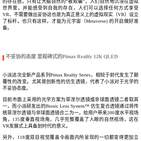
的存在感。只有让大脑自然的“被欺骗”，人们自然地沉浸在虚拟
世界里，并能感受到自我的存在，人们可以选择任何方式享受
VR、不需要做出妥协这也是为真正意义上的虚拟现实（VR）设立
了标杆。也只有这样，才能为元宇宙（Metaverse) 的开启做好准
备。
不妥协的态度 里程碑式的Pimax Reality 12K QLED
小派这次全新产品系列Pimax Reality Series，相较于前代发生了颠
覆性的改变。尤其是创新性的仿生透镜，代表了小派对于光学的
不妥协态度。
目前市面上采用的光学方案为菲涅尔透镜或非球面透镜二者取其
一，而小派研发出的Bionic Lens System™ 仿生复合透镜通过将传
统菲涅尔透镜与非球面透镜合二为一，给用户带来200度水平视场
角，135度垂直视场角，几乎完整覆盖了人眼的自然视场，这在
VR发展式上具备划时代的意义。
另外，118度双目视觉覆盖令画面内所呈现的一切都变得更加立