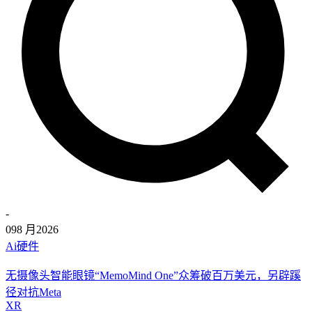
-
09
8 月
2026
Ai硬件
无摄像头智能眼镜“MemoMind One”众筹破百万美元，另辟蹊
径对抗Meta
XR