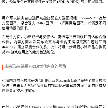
换，预留多个开放软硬件开发套件 (SDK & HDK) 的可扩展接口。
用户可以按需自由选择功能搭配官方选配模组：SteamVR™追踪
方案面罩，混合现实 (MR) 面罩，5G蜂窝网络面罩，以满足不同
使用场景的需求。
在硬件方面，小派已经与英伟达、高通等世界顶级厂商达成合作
伙伴。内容方面本次发布会宣布与业内王牌拟真赛车游戏厂商
iRacing，建立深度合作关系，此举将进一步巩固小派产品在拟真
类VR游戏应用上的绝对首选地位。
未来已来 进军VR3.0世代内容的号角
小派内部前沿技术研发部门Pimax Research Lab也获得了重大技术
突破，未来专为VR产品打造的视网膜屏幕解决方案：定向区域视
网膜显示技术 (FRD)。
此外，小派还创立Pimax Studio和Pimax Store为全球VR内容开发