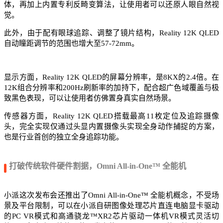
体，再加上内置专利反畸变算法，让使用者可以还原人眼自然视
觉。
此外，由于配有眼球追踪、调整了镜片结构，Reality 12K QLED
自动瞳距调节的范围也增大至57-72mm。
显示方面，Reality 12K QLED的屏幕分辨率，是8KX的2.4倍。在
12K组合分辨率和200Hz刷新率的加持下，配合超广色域覆盖与极
致黑色表现，可以让使用者仿佛置身真实自然场景。
传感器方面，Reality 12K QLED搭载最高11枚定位及追踪摄像
头，完全实现仅通过头显内置摄像头实现全身动作捕捉的方案，
也是行业首创的独立全身追踪功能。
打破传统软件硬件割据，Omni All-in-One™ 全能机
小派这次发布会还推出了Omni All-in-One™ 全能机概念，不受场
景及平台限制，可以在小派自研图像处理芯片直连电脑显卡驱动
的PC VR模式和高通骁龙™XR2芯片驱动一体机VR模式灵活切