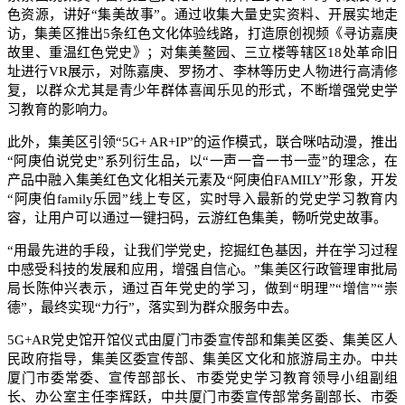
色资源，讲好“集美故事”。通过收集大量史实资料、开展实地走
访，集美区推出5条红色文化体验线路，打造原创视频《寻访嘉庚
故里、重温红色党史》；对集美鳌园、三立楼等辖区18处革命旧
址进行VR展示，对陈嘉庚、罗扬才、李林等历史人物进行高清修
复，以群众尤其是青少年群体喜闻乐见的形式，不断增强党史学
习教育的影响力。
此外，集美区引领“5G+ AR+IP”的运作模式，联合咪咕动漫，推出
“阿庚伯说党史”系列衍生品，以“一声一音一书一壶”的理念，在
产品中融入集美红色文化相关元素及“阿庚伯FAMILY”形象，开发
“阿庚伯family乐园”线上专区，实时导入最新的党史学习教育内
容，让用户可以通过一键扫码，云游红色集美，畅听党史故事。
“用最先进的手段，让我们学党史，挖掘红色基因，并在学习过程
中感受科技的发展和应用，增强自信心。”集美区行政管理审批局
局长陈仲兴表示，通过百年党史的学习，做到“明理”“增信”“崇
德”，最终实现“力行”，落实到为群众服务中去。
5G+AR党史馆开馆仪式由厦门市委宣传部和集美区委、集美区人
民政府指导，集美区委宣传部、集美区文化和旅游局主办。中共
厦门市委常委、宣传部部长、市委党史学习教育领导小组副组
长、办公室主任李辉跃，中共厦门市委宣传部常务副部长、市委