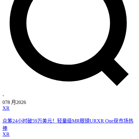
-
07
8 月
2026
XR
众筹24小时破59万美元！轻量级MR眼镜URXR One获市场热
捧
XR