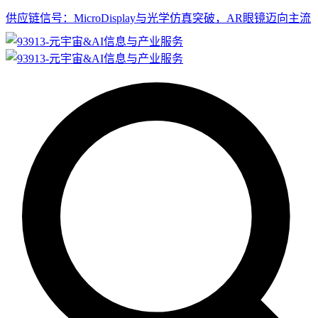
供应链信号：MicroDisplay与光学仿真突破，AR眼镜迈向主流