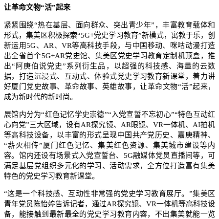
让革命文物“活”起来
紧紧围绕“热在基层、面向群众、突出青少年”，丰富教育载体和
形式，集美区积极探索“5G+党史学习教育”新模式，寓教于乐，创
新运用5G、AR、VR等高科技手段，与中国移动、咪咕动漫打造
出全省首个5G+AR党史馆、集美区党史学习教育定制机顶盒，推
出“阿庚伯说党史”系列衍生品，以超强的科技感、海量的云数
据，打造沉浸式、互动式、体验式党史学习教育新课堂，着力讲
好厦门党史故事、革命故事、英雄故事，让革命文物“活”起来，
成为新时代的新时尚。
展馆内分为“红色记忆学史崇德”“入党宣誓不忘初心”“特色互动红
心向党”三大区域，设有AR探究镜、AR眼镜、VR一体机、AI拍机
等高科技设备，以丰富的形式呈现中国共产党历史、嘉庚精神、
“薪火相传”厦门红色记忆、集美红色资源、集美城市建设等内
容。馆内还设有场景式入党宣誓台、5G融媒体党员直播间等，可
满足基层党组织多元化的学习、活动需求，全方位打造富有集美
特色的党史学习教育新课堂。
“这是一个科技感、互动性非常强的党史学习教育展厅。”集美区
青年党员陈怡婷告诉记者，通过AR探究镜、VR一体机等高科技设
备，能接触到最新最全的党史学习教育内容，不出集美就能一览