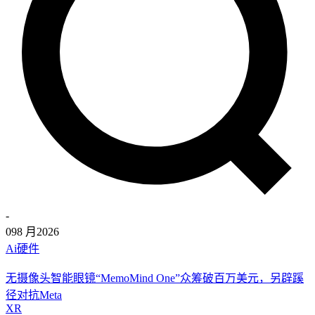
-
09
8 月
2026
Ai硬件
无摄像头智能眼镜“MemoMind One”众筹破百万美元，另辟蹊
径对抗Meta
XR