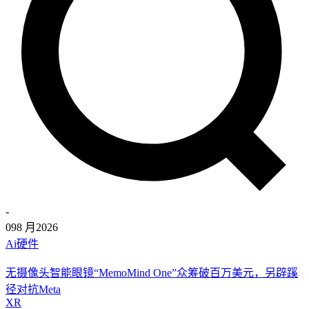
-
09
8 月
2026
Ai硬件
无摄像头智能眼镜“MemoMind One”众筹破百万美元，另辟蹊
径对抗Meta
XR