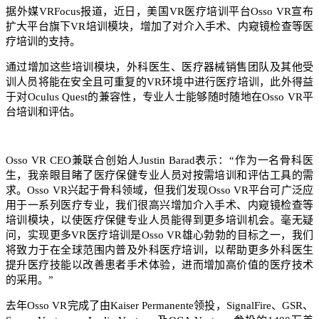
据外媒VRFocus报道，近日，美国VR医疗培训平台Osso VR宣布
扩大平台旗下VR培训模块，增加了对介入手术、内窥镜检查等医
疗培训的支持。
通过增加这些培训模块，外科医生、医疗器械销售团队及其他受
训人员将能在安全且可重复的VR环境中进行医疗培训，此外得益
于对Oculus Quest的兼容性，专业人士能够随时随地在Osso VR平
台培训和评估。
Osso VR CEO兼联合创始人Justin Barad表示：“作为一名骨科医
生，我亲眼目睹了医疗保健专业人员对按需培训和评估工具的需
求。Osso VR兴起于骨科领域，但我们发现Osso VR平台可广泛应
用于一系列医疗专业，我们很高兴增加介入手术、内窥镜检查等
培训模块，以使医疗保健专业人员能得到更多培训机会。毫无疑
问，实现更多VR医疗培训是Osso VR雄心勃勃的目标之一，我们
将致力于在全球范围内普及外科医疗培训，以帮助更多外科医生
提升医疗技能以改善患者手术体验，进而增加高价值的医疗技术
的采用。”
去年Osso VR完成了由Kaiser Permanente领投，SignalFire、GSR、