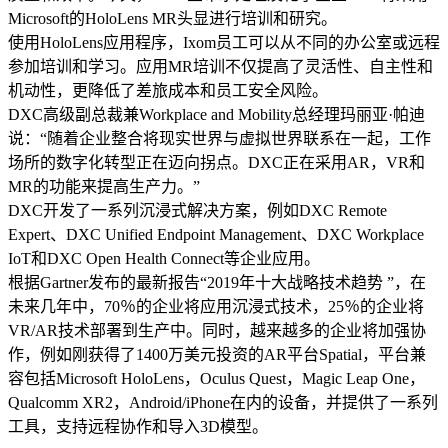
Microsoft的HoloLens MR头显进行培训和研究。
使用HoloLens应用程序，Ixom员工可以从不同的办公室或远程
参加培训和学习。应用MR培训不仅提高了灵活性、自主性和
机动性，更降低了差旅成本和员工安全风险。
DXC高级副总裁兼Workplace and Mobility总经理玛丽亚·帕迪
说：“随着企业整合将现实世界与虚拟世界联系在一起，工作
场所的数字化转型正在迈向拐点。DXC正在采用AR，VR和
MR的功能来提高生产力。”
DXC开发了一系列沉浸式解决方案，例如DXC Remote
Expert、DXC Unified Endpoint Management、DXC Workplace
IoT和DXC Open Health Connect等企业应用。
根据Gartner发布的最新报告“2019年十大战略技术趋势 ”，在
未来几年中，70％的企业将应用沉浸式技术，25％的企业将
VR/AR技术部署到生产中。同时，越来越多的企业将加强协
作，例如刚获得了1400万美元投资的AR平台Spatial，平台兼
容包括Microsoft HoloLens，Oculus Quest，Magic Leap One，
Qualcomm XR2，Android/iPhone在内的设备，并提供了一系列
工具，支持远程协作和导入3D模型。