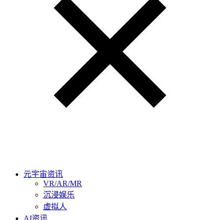
元宇宙资讯
VR/AR/MR
沉浸娱乐
虚拟人
AI资讯