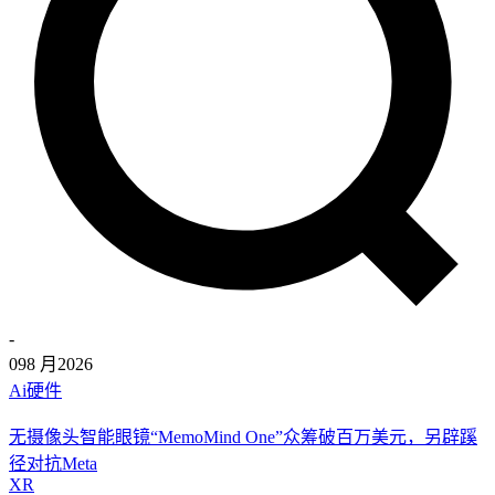
-
09
8 月
2026
Ai硬件
无摄像头智能眼镜“MemoMind One”众筹破百万美元，另辟蹊
径对抗Meta
XR