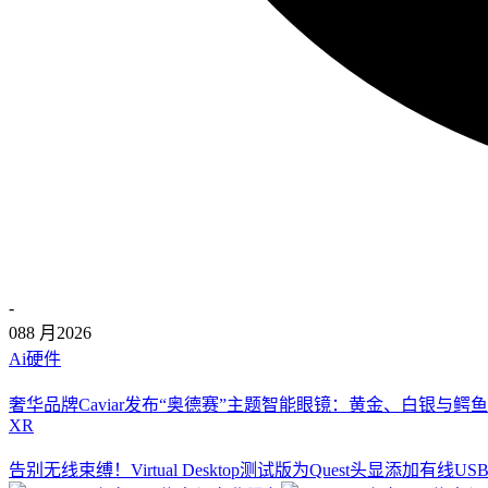
-
08
8 月
2026
Ai硬件
奢华品牌Caviar发布“奥德赛”主题智能眼镜：黄金、白银与鳄鱼
XR
告别无线束缚！Virtual Desktop测试版为Quest头显添加有线U