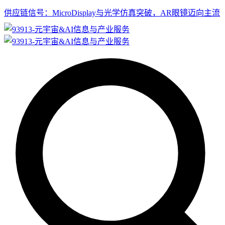
供应链信号：MicroDisplay与光学仿真突破，AR眼镜迈向主流