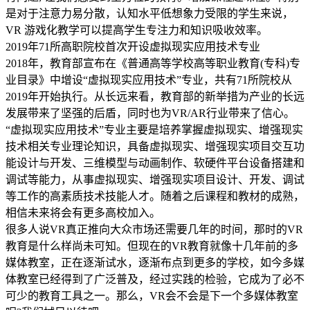
是对于注意力易分散，认知水平低想象力受限的学生来说，
VR 游戏化教学可以提高学生专注力和知识吸收效率。
2019年71所高职院校首次开设虚拟现实应用技术专业
2018年，教育部宣布在《普通高等学校高等职业教育(专科)专
业目录》中增设“虚拟现实应用技术”专业，共有71所院校从
2019年开始执行。从长远来看，教育部的新举措为产业的长远
发展带来了坚强的后盾，同时也为VR/AR行业带来了信心。
“虚拟现实应用技术”专业主要是培养掌握虚拟现实、增强现实
技术相关专业理论知识，具备虚拟现实、增强现实项目交互功
能设计与开发、三维模型与动画制作、软硬件平台设备搭建和
调试等能力，从事虚拟现实、增强现实项目设计、开发、调试
等工作的高素质技术技能人才。随着之后课程和教材的成熟，
相信未来将会有更多高校加入。
很多人说VR真正推向大众市场还需要几年的时间，那时的VR
教育是什么样尚未可知。但现在的VR教育就像十几年前的多
媒体教室，正在逐渐试水，逐渐布点到更多的学校，如今多媒
体教室已经得到了广泛普及，经过实践的检验，它成为了必不
可少的教育工具之一。那么，VR会不会是下一个多媒体教室