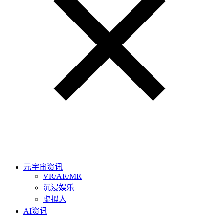
元宇宙资讯
VR/AR/MR
沉浸娱乐
虚拟人
AI资讯