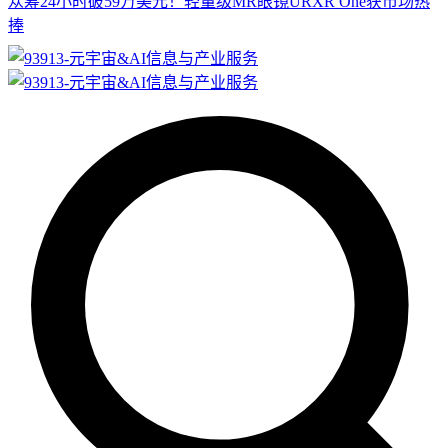
众筹24小时破59万美元！轻量级MR眼镜URXR One获市场热
捧