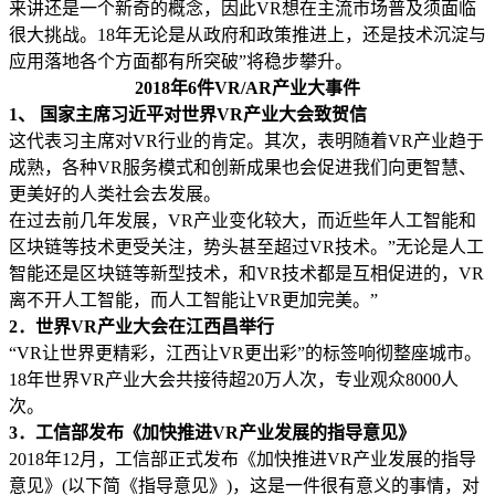
来讲还是一个新奇的概念，因此VR想在主流市场普及须面临
很大挑战。18年无论是从政府和政策推进上，还是技术沉淀与
应用落地各个方面都有所突破”将稳步攀升。
2018年6件VR/AR产业大事件
1、 国家主席习近平对世界VR产业大会致贺信
这代表习主席对VR行业的肯定。其次，表明随着VR产业趋于
成熟，各种VR服务模式和创新成果也会促进我们向更智慧、
更美好的人类社会去发展。
在过去前几年发展，VR产业变化较大，而近些年人工智能和
区块链等技术更受关注，势头甚至超过VR技术。”无论是人工
智能还是区块链等新型技术，和VR技术都是互相促进的，VR
离不开人工智能，而人工智能让VR更加完美。”
2．世界VR产业大会在江西昌举行
“VR让世界更精彩，江西让VR更出彩”的标签响彻整座城市。
18年世界VR产业大会共接待超20万人次，专业观众8000人
次。
3．工信部发布《加快推进VR产业发展的指导意见》
2018年12月，工信部正式发布《加快推进VR产业发展的指导
意见》(以下简《指导意见》)，这是一件很有意义的事情，对