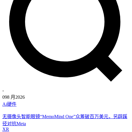
-
09
8 月
2026
Ai硬件
无摄像头智能眼镜“MemoMind One”众筹破百万美元，另辟蹊
径对抗Meta
XR