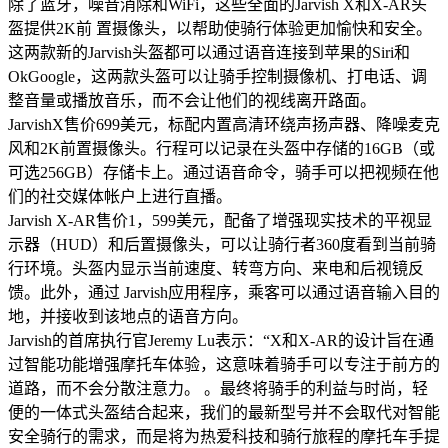
除了蓝牙，噪音消除和WiFi，这些全面的Jarvish X和X-AR头
盔提供2K前 置摄像头，以帮助使骑行体验更加愉快和安全。
这两款新的Jarvish头盔都可以通过语音连接到苹果的Siri和
OkGoogle，这两款头盔可以让骑手控制摄像机、打电话、调
整音量或播放音乐，而不会让他们的视线离开路面。
JarvishX售价699美元，标配内置高清环绕声扬声器、降噪麦克
风和2K前置摄像头。行程可以记录在头盔中存储的16GB（或
可选256GB）存储卡上。通过语音命令，骑手可以把视频在他
们的社交媒体帐户上进行直播。
Jarvish X-AR售价1，599美元，配备了增强现实技术的平视显
示器（HUD）和后置摄像头，可以让骑行者360度看到当前骑
行环境。头盔内显示当前速度、转弯方向、来电和后视镜反
馈。此外，通过 Jarvish应用程序，乘客可以通过语音输入目的
地，并接收到该地点的语音方向。
Jarvish的首席执行官Jeremy Lu表示：“X和X-AR的设计旨在通
过智能功能增强摩托车体验，这意味着骑手可以专注于前方的
道路，而不会分散注意力。 。最终将骑手的利益与时尚，轻
便的一体式头盔结合起来，我们的最新型号并不会取代对智能
安全骑行的需求，而是将为热爱科技和骑行旅程的摩托车手提