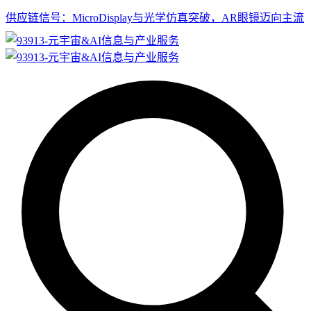
供应链信号：MicroDisplay与光学仿真突破，AR眼镜迈向主流