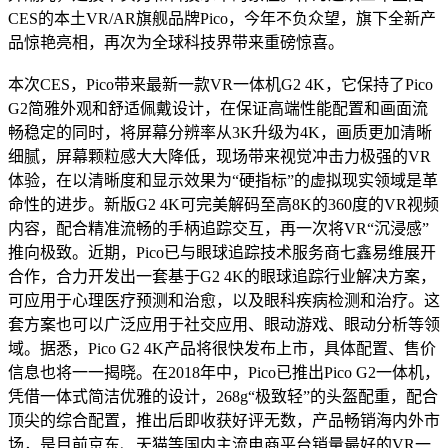
CES的本土VR/AR旗舰品牌Pico，今年不负众望，旗下全新产
品惊艳亮相，再次为全球科技界带来重磅惊喜。
本次CES，Pico带来最新一款VR一体机G2 4K，它保持了Pico
G2简雅外观和舒适佩戴设计，在保证高端性能配置和画面流
畅稳定的同时，将屏幕分辨率从3K升级为4K，画质更加清晰
细腻，屏幕颗粒感大大降低，现场带来视觉冲击力极强的VR
体验，在以清晰度和显示效果为“硬指标”的虚拟现实领域是革
命性的进步。新版G2 4K可完美解码至高8K的360度的VR视频
内容，配合精准流畅的手柄追踪交互，再一次将VR“沉浸感”
推向极致。近期，Pico已与眼球追踪技术服务商七鑫易维展开
合作，合力开发出一套基于G2 4K的眼球追踪行业解决方案，
可应用于心理医疗预测和治愈，以及眼科疾病检测和治疗。这
套方案也可以广泛应用于社交应用、眼动游戏、眼动分析等领
域。据悉，Pico G2 4K产品将很快发布上市，具体配置、售价
信息也将一一揭晓。在2018年中，Pico已推出Pico G2一体机，
凭借一体式简洁优雅的设计，268g“极致轻”的头盔配重，配合
顶尖的综合配置，推出后即收获好评无数，产品畅销海内外市
场，是目前京东、天猫等国内主流电商平台销量最好的VR一