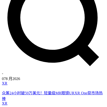
-
07
8 月
2026
XR
众筹24小时破59万美元！轻量级MR眼镜URXR One获市场热
捧
XR