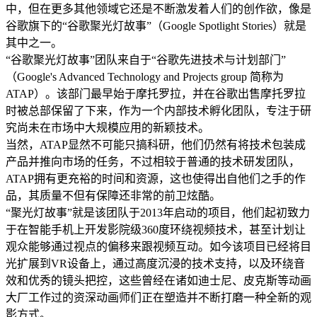
中，但在更多其他领域它还是不断激发着人们的创作欲，像是
谷歌旗下的“谷歌聚光灯故事”（Google Spotlight Stories）就是
其中之一。
“谷歌聚光灯故事”团队来自于“谷歌先进技术与计划部门”
（Google's Advanced Technology and Projects group 简称为
ATAP）。该部门最早始于摩托罗拉，并在谷歌出售摩托罗拉
时被总部保留了下来，作为一个内部技术孵化团队，专注于研
究尚未在市场中大规模应用的新颖技术。
当然，ATAP显然不可能只搞科研，他们仍然有将技术包装成
产品并推向市场的任务，不过相较于普通的技术研发团队，
ATAP拥有更充裕的时间和资源，这也使得出自他们之手的作
品，其质量不但有保障还非常的前卫炫酷。
“聚光灯故事”就是该团队于2013年启动的项目，他们起初致力
于在智能手机上开发影院级360度环绕视频技术，甚至计划让
观众能够通过视点的偏移来跟视频互动。如今该项目已经将目
光扩展到VR设备上，通过高度沉浸的技术支持，以及环绕音
效和优秀的镜头把控，这些曾经在诸如迪士尼、皮克斯等动画
大厂工作过的资深动画师们正在塑造并不断打磨一种全新的观
影方式。