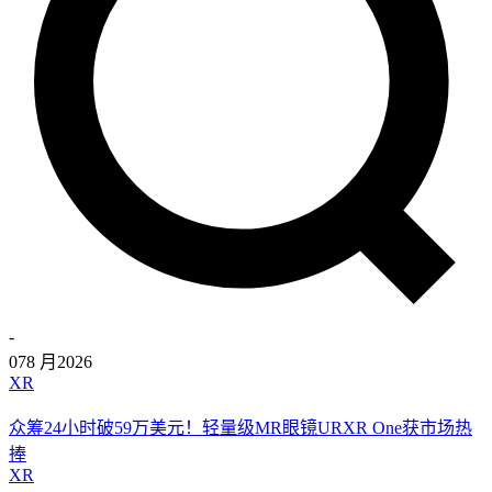
-
07
8 月
2026
XR
众筹24小时破59万美元！轻量级MR眼镜URXR One获市场热
捧
XR