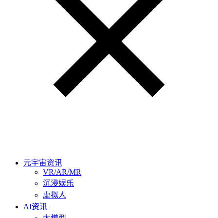
元宇宙资讯
VR/AR/MR
沉浸娱乐
虚拟人
AI资讯