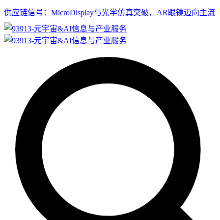
供应链信号：MicroDisplay与光学仿真突破，AR眼镜迈向主流