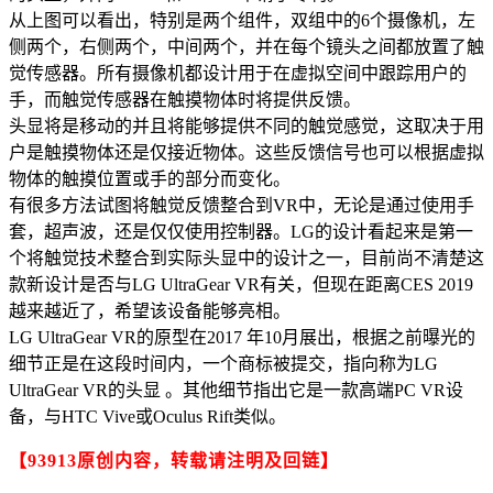
从上图可以看出，特别是两个组件，双组中的6个摄像机，左
侧两个，右侧两个，中间两个，并在每个镜头之间都放置了触
觉传感器。所有摄像机都设计用于在虚拟空间中跟踪用户的
手，而触觉传感器在触摸物体时将提供反馈。
头显将是移动的并且将能够提供不同的触觉感觉，这取决于用
户是触摸物体还是仅接近物体。这些反馈信号也可以根据虚拟
物体的触摸位置或手的部分而变化。
有很多方法试图将触觉反馈整合到VR中，无论是通过使用手
套，超声波，还是仅仅使用控制器。LG的设计看起来是第一
个将触觉技术整合到实际头显中的设计之一，目前尚不清楚这
款新设计是否与LG UltraGear VR有关，但现在距离CES 2019
越来越近了，希望该设备能够亮相。
LG UltraGear VR的原型在2017 年10月展出，根据之前曝光的
细节正是在这段时间内，一个商标被提交，指向称为LG
UltraGear VR的头显 。其他细节指出它是一款高端PC VR设
备，与HTC Vive或Oculus Rift类似。
【93913原创内容，转载请注明及回链】