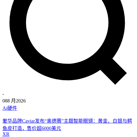
-
08
8 月
2026
Ai硬件
奢华品牌Caviar发布“奥德赛”主题智能眼镜：黄金、白银与鳄
鱼皮打造，售价超6000美元
XR