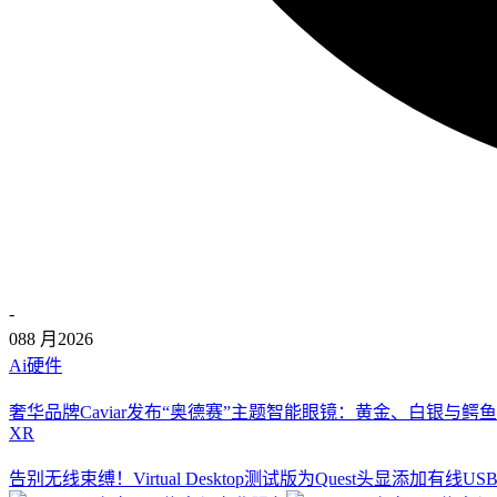
-
08
8 月
2026
Ai硬件
奢华品牌Caviar发布“奥德赛”主题智能眼镜：黄金、白银与鳄鱼
XR
告别无线束缚！Virtual Desktop测试版为Quest头显添加有线U