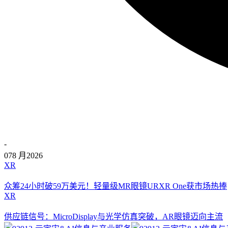
-
07
8 月
2026
XR
众筹24小时破59万美元！轻量级MR眼镜URXR One获市场热捧
XR
供应链信号：MicroDisplay与光学仿真突破，AR眼镜迈向主流