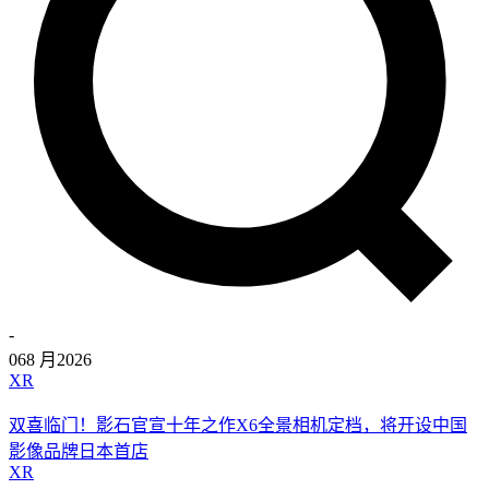
-
06
8 月
2026
XR
双喜临门！影石官宣十年之作X6全景相机定档，将开设中国
影像品牌日本首店
XR