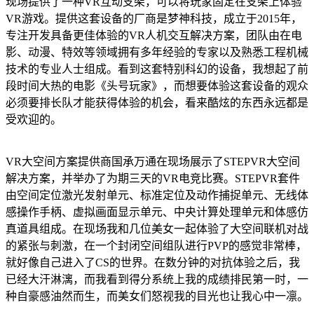
现场提供了一种VR互动支架，可以将玩家固定在支架上体验
VR游戏。提供这套设备的厂商是梦神科技，成立于2015年，
专注开发具备更佳体验的VR人机交互解决方案，团队由在电
影、动漫、特效等领域拥有多年经验的专家以及熟悉工程机械
技术的专业人士组成。看到这套特别科幻的设备，我想起了前
段时间大热的电影《头号玩家》，而想要体验这套设备的观众
必须要排长队才能获得体验的机会，看来酷炫的东西永远都是
受欢迎的。
VR大空间方案提供商国承万通在现场展示了STEPVR大空间
解决方案，并举办了为期三天的VR电竞比赛。STEPVR套件
由空间定位激光发射单元、标准定位及动作捕捉单元、无线体
感操作手柄、虚拟画面显示单元、中央计算处理单元和体感仿
真道具组成。在现场我和几位美女一起体验了大空间联机对战
的紧张与刺激，在一个封闭空间组队进行PVP的感觉非常棒，
就好像自己进入了CS的世界。在数分钟的对抗体验之后，我
已经大汗淋漓，而我看到得分系统上我的成绩排民第一时，一
种自豪感油然而生，而美女们怒视我的目光也让我心中一凛。