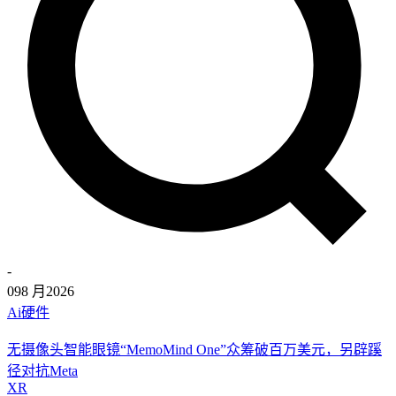
-
09
8 月
2026
Ai硬件
无摄像头智能眼镜“MemoMind One”众筹破百万美元，另辟蹊
径对抗Meta
XR