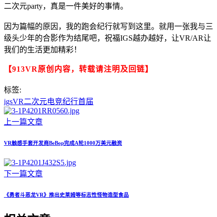
二次元party，真是一件美好的事情。
因为篇幅的原因，我的跑会纪行就写到这里。就用一张我与三
级头少年的合影作为结尾吧，祝福IGS越办越好，让VR/AR让
我们的生活更加精彩！
【913VR原创内容，转载请注明及回链】
标签:
igs
VR
二次元
电竞
纪行
首届
上一篇文章
VR触感手套开发商BeBop完成A轮1000万美元融资
下一篇文章
《勇者斗恶龙VR》推出史莱姆等标志性怪物造型食品