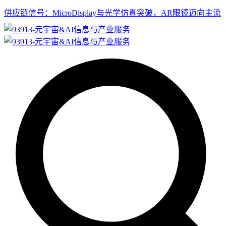
供应链信号：MicroDisplay与光学仿真突破，AR眼镜迈向主流