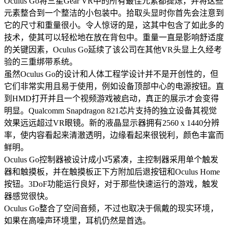
Oculus Go将三星Gear VR中的所有最佳元素都提炼，并将这些
元素整合到一个整洁的小包装中。拾取头显时你首先会注意到
它的尺寸和重量很小。令人惊讶的是，这其中包含了如此多的
技术，使其可以轻松地在放在背包中。重量一直是影响舒适度
的关键因素，Oculus Go延续了该公司在其他VR头显上久经考
验的三重绑带系统。
虽然Oculus Go的设计和人体工程学设计并不是开创性的，但
它们非常实用且易于使用，例如设备顶部中心的电源按钮。直
到HMD打开并且一个视频游戏被启动，真正的展示才会变得
明显。Qualcomm Snapdragon 821芯片支持的独立设备其视觉
效果远远超过VR眼镜。新的液晶显示器拥有2560 x 1440分辨
率，使内容看起来清澈透明，边缘看起来很锐利，颜色丰富而
鲜明。
Oculus Go控制器被设计成小巧紧凑，主控制器采用单个触发
器和触摸板，并在触摸板正下方附加后退按钮和Oculus Home
按钮。3DoF功能运行良好，对于那些快速运行的游戏，触发
器感觉很快。
Oculus Go整合了空间音频，不过也取决于佩戴的现实环境，
如果在高噪声环境里，耳机仍然是首选。