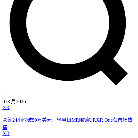
-
07
8 月
2026
XR
众筹24小时破59万美元！轻量级MR眼镜URXR One获市场热
捧
XR