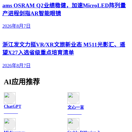
ams OSRAM Q2业绩稳健，加速MicroLED阵列量
产进程剑指AR智能眼镜
2026年8月7日
浙江发文力挺VR/XR文旅新业态 M511光影汇、遥
望X27入选省级重点培育清单
2026年8月7日
AI应用推荐
ChatGPT
文心一言
文字聊天
文字聊天