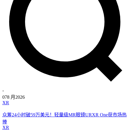
-
07
8 月
2026
XR
众筹24小时破59万美元！轻量级MR眼镜URXR One获市场热
捧
XR