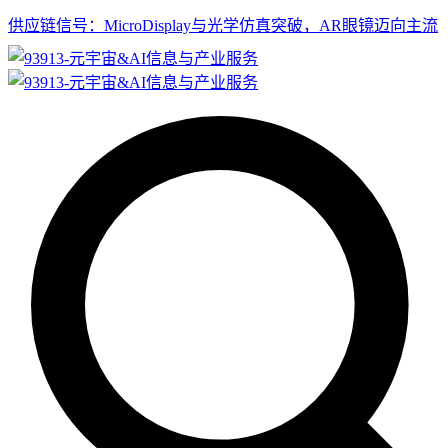
供应链信号：MicroDisplay与光学仿真突破，AR眼镜迈向主流