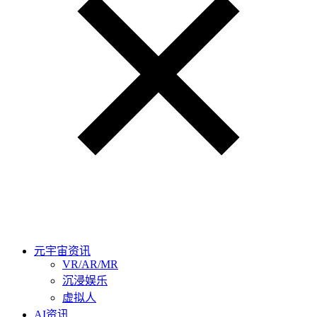
元宇宙资讯
VR/AR/MR
沉浸娱乐
虚拟人
AI资讯