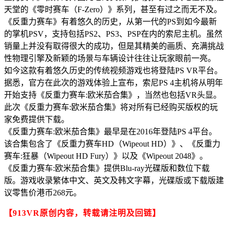
天堂的《零时赛车（F-Zero）》系列，甚至有过之而无不及。
《反重力赛车》有着悠久的历史，从第一代的PS到如今最新
的掌机PSV，支持包括PS2、PS3、PSP在内的索尼主机。虽然
销量上并没有取得很大的成功，但是其精美的画质、充满挑战
性物理引擎及新颖的场景与车辆设计往往让玩家眼前一亮。
如今这款有着悠久历史的传统视频游戏也将登陆PS VR平台。
据悉，官方在此次的游戏体验上宣布，索尼PS 4主机将从明年
开始支持《反重力赛车:欧米茄合集》，当然也包括VR头显。
此次《反重力赛车:欧米茄合集》将对所有已经购买版权的玩
家免费提供下载。
《反重力赛车:欧米茄合集》最早是在2016年登陆PS 4平台。
该合集包含了《反重力赛车HD（Wipeout HD）》、《反重力
赛车:狂暴（Wipeout HD Fury）》以及《Wipeout 2048》。
《反重力赛车:欧米茄合集》提供Blu-ray光碟版和数位下载
版。游戏收录繁体中文、英文及韩文字幕，光碟版或下载版建
议零售价港币268元。
【913VR原创内容，转载请注明及回链】