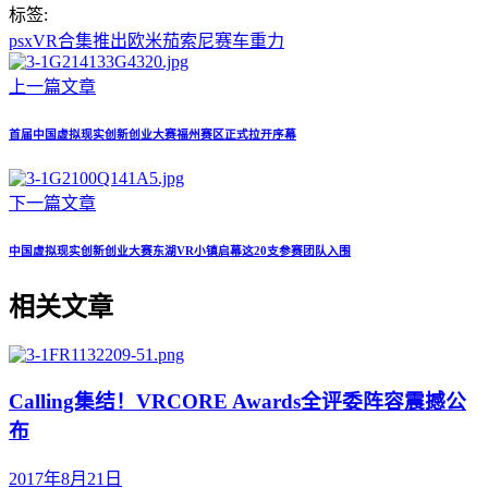
标签:
psx
VR
合集
推出
欧米茄
索尼
赛车
重力
上一篇文章
首届中国虚拟现实创新创业大赛福州赛区正式拉开序幕
下一篇文章
中国虚拟现实创新创业大赛东湖VR小镇启幕这20支参赛团队入围
相关文章
Calling集结！VRCORE Awards全评委阵容震撼公
布
2017年8月21日