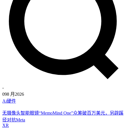
-
09
8 月
2026
Ai硬件
无摄像头智能眼镜“MemoMind One”众筹破百万美元，另辟蹊
径对抗Meta
XR