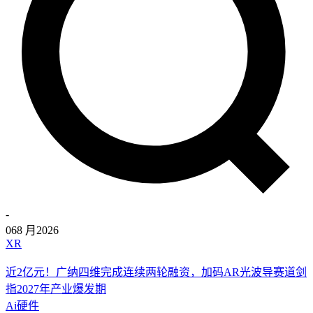
-
06
8 月
2026
XR
近2亿元！广纳四维完成连续两轮融资，加码AR光波导赛道剑
指2027年产业爆发期
Ai硬件