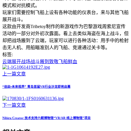
模式和对抗模式。
玩家们需要控制飞船上设有各种功能的仪表台，来与其他飞船
展开战斗。
这款由开发商Tribetoy制作的新游戏作为巴黎游戏周索尼宣传
活动的一部分对外初次露面。看上去类似海盗在海上战斗，但
却把战场搬到了云端，玩家可以进行各种活动：用手中的枪射
击无人机、用船瞄准别人的飞船、竞速通过关卡等。
标签:
云端
展开
战场
战斗
搬到
致敬
飞船
鲜血
上一篇文章
“创启•未来视界” 青岛首届VR行业沙龙即将启幕
下一篇文章
Nibiru Creator 技术支持六朝博物馆“VR/AR 线上博物馆”项目