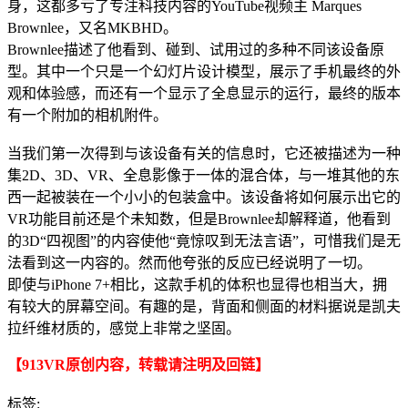
身，这都多亏了专注科技内容的YouTube视频主 Marques
Brownlee，又名MKBHD。
Brownlee描述了他看到、碰到、试用过的多种不同该设备原
型。其中一个只是一个幻灯片设计模型，展示了手机最终的外
观和体验感，而还有一个显示了全息显示的运行，最终的版本
有一个附加的相机附件。
当我们第一次得到与该设备有关的信息时，它还被描述为一种
集2D、3D、VR、全息影像于一体的混合体，与一堆其他的东
西一起被装在一个小小的包装盒中。该设备将如何展示出它的
VR功能目前还是个未知数，但是Brownlee却解释道，他看到
的3D“四视图”的内容使他“竟惊叹到无法言语”，可惜我们是无
法看到这一内容的。然而他夸张的反应已经说明了一切。
即使与iPhone 7+相比，这款手机的体积也显得也相当大，拥
有较大的屏幕空间。有趣的是，背面和侧面的材料据说是凯夫
拉纤维材质的，感觉上非常之坚固。
【913VR原创内容，转载请注明及回链】
标签: