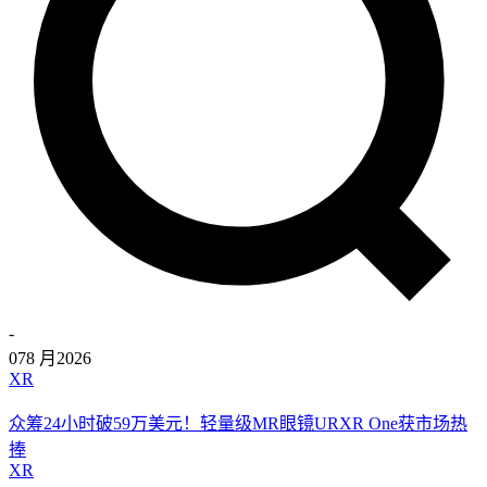
-
07
8 月
2026
XR
众筹24小时破59万美元！轻量级MR眼镜URXR One获市场热
捧
XR