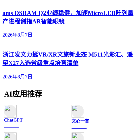
ams OSRAM Q2业绩稳健，加速MicroLED阵列量
产进程剑指AR智能眼镜
2026年8月7日
浙江发文力挺VR/XR文旅新业态 M511光影汇、遥
望X27入选省级重点培育清单
2026年8月7日
AI应用推荐
ChatGPT
文心一言
文字聊天
文字聊天