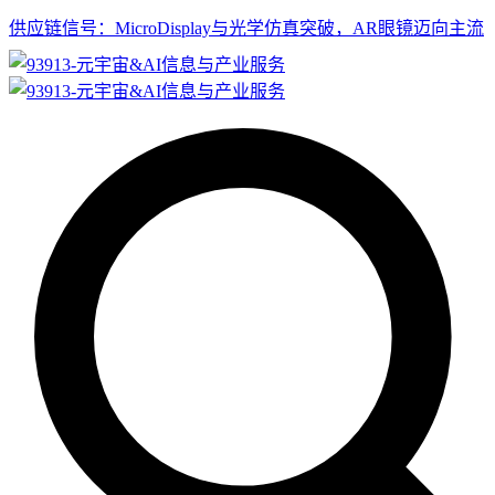
供应链信号：MicroDisplay与光学仿真突破，AR眼镜迈向主流