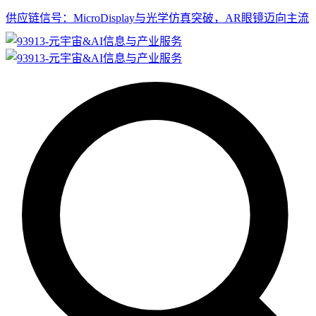
供应链信号：MicroDisplay与光学仿真突破，AR眼镜迈向主流