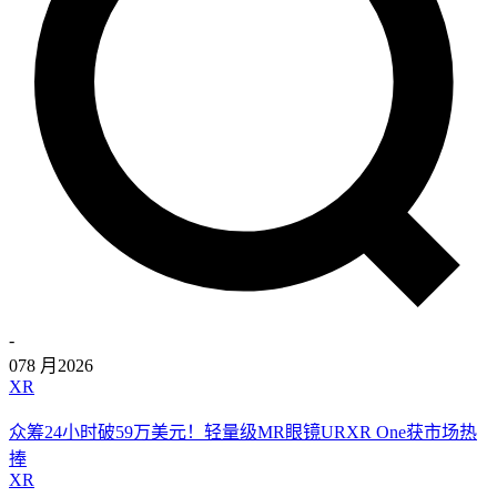
-
07
8 月
2026
XR
众筹24小时破59万美元！轻量级MR眼镜URXR One获市场热
捧
XR