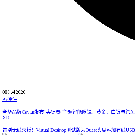
-
08
8 月
2026
Ai硬件
奢华品牌Caviar发布“奥德赛”主题智能眼镜：黄金、白银与鳄鱼
XR
告别无线束缚！Virtual Desktop测试版为Quest头显添加有线U