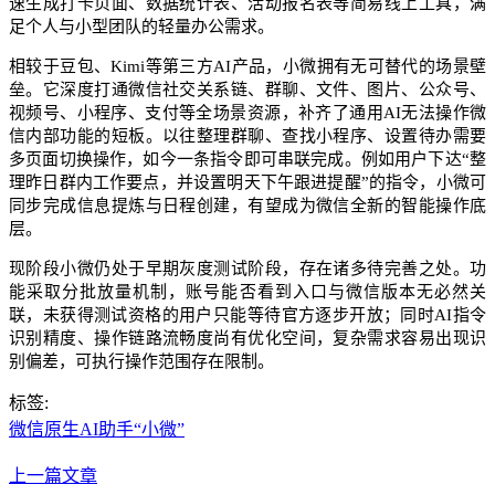
速生成打卡页面、数据统计表、活动报名表等简易线上工具，满
足个人与小型团队的轻量办公需求。
相较于豆包、Kimi等第三方AI产品，小微拥有无可替代的场景壁
垒。它深度打通微信社交关系链、群聊、文件、图片、公众号、
视频号、小程序、支付等全场景资源，补齐了通用AI无法操作微
信内部功能的短板。以往整理群聊、查找小程序、设置待办需要
多页面切换操作，如今一条指令即可串联完成。例如用户下达“整
理昨日群内工作要点，并设置明天下午跟进提醒”的指令，小微可
同步完成信息提炼与日程创建，有望成为微信全新的智能操作底
层。
现阶段小微仍处于早期灰度测试阶段，存在诸多待完善之处。功
能采取分批放量机制，账号能否看到入口与微信版本无必然关
联，未获得测试资格的用户只能等待官方逐步开放；同时AI指令
识别精度、操作链路流畅度尚有优化空间，复杂需求容易出现识
别偏差，可执行操作范围存在限制。
标签:
微信原生AI助手“小微”
上一篇文章