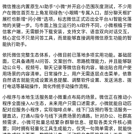
微信推出内置原生AI助手“小微”并开启小范围灰度测试，不少用
户在微信首页左上角发现绿色“小眼睛”专属入口，部分聊天框扩
展栏也新增“问小微”选项，标志微信正式迈出全平台AI智能化落
地的关键一步。与市面上独立运行的AI软件不同，小微根植于微
信客户端，无需额外下载安装，支持文字、语音双向对话交互，
核心定位不只是问答工具，而是能够直接调用微信原生功能的智
能执行助手。
依托微信完整生态体系，小微目前已落地多项实用功能。基础层
面，它具备通用AI问答、文案创作、思路梳理能力，并且能够联
动公众号、视频号、聊天记录等微信自有内容，输出贴合用户使
用场景的内容清单。日常操作上，用户无需逐层点击菜单，依靠
自然语言就能完成设置消息提醒、调整软件设置、发送消息、拨
打电话等基础操作，简化传统手动操作流程。
小程序与本地生活服务是小微重点布局的场景。微信正在推动小
程序全面接入AI生态，未来用户只需口述需求，小微就能自动匹
配对应服务小程序，实现咖啡点单、线下门店预约等生活服务一
键直达，打通AI指令与线下消费场景的通路。针对办公、社群高
频需求，小微可批量总结繁杂群聊信息、提取各类文件核心摘
要；同时拥有轻量化工具生成能力，仅凭一句简单需求，就能快