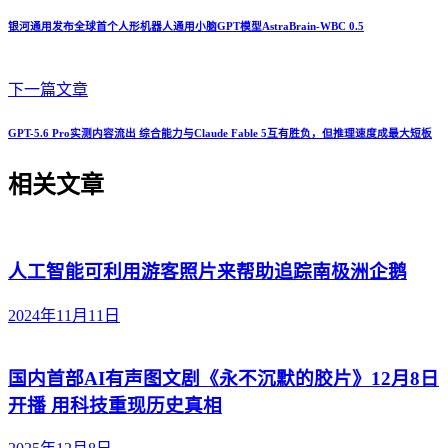
银河通用发布全球首个人形机器人通用小脑GPT模型AstraBrain-WBC 0.5
下一篇文章
GPT-5.6 Pro实测内容流出 综合能力与Claude Fable 5互有胜负，但推理速度成最大短板
相关文章
人工智能可利用游客照片来帮助追踪南极洲企鹅
2024年11月11日
国内首部AI有声图文剧《永不沉默的胶片》12月8日
开播 用科技重现历史真相