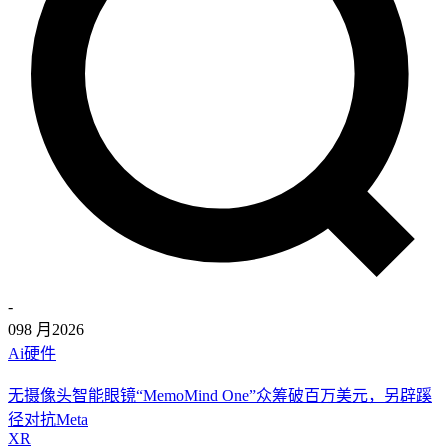
-
09
8 月
2026
Ai硬件
无摄像头智能眼镜“MemoMind One”众筹破百万美元，另辟蹊
径对抗Meta
XR