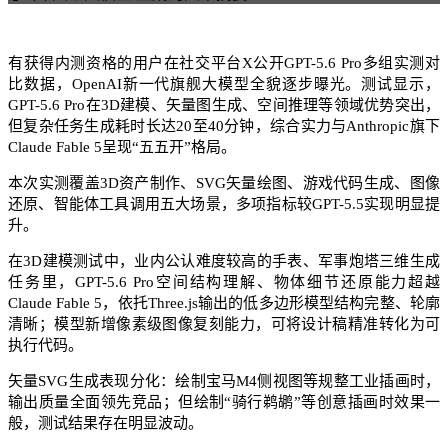
有获得内测资格的用户在社交平台X公开GPT-5.6 Pro多组实测对
比数据，OpenAI新一代旗舰大模型全貌逐步曝光。测试显示，
GPT-5.6 Pro在3D建模、矢量图生成、空间推理等领域优势突出，
但复杂任务生成耗时长达20至40分钟，综合实力与Anthropic旗下
Claude Fable 5呈现“五五开”格局。
本次实测覆盖3D资产制作、SVG矢量绘图、游戏代码生成、图像
还原、智能体工具调用五大场景，多项指标较GPT-5.5实现明显提
升。
在3D建模测试中，业内公认难度较高的手表、军事炮塔三维生成
任务里，GPT-5.6 Pro空间结构理解、物体细节还原能力超越
Claude Fable 5，依托Three.js输出的低多边形模型结构完整、轮廓
清晰；模型新增像素级图像复刻能力，可将设计稿精准转化为可
执行代码。
矢量SVG生成表现分化：绘制宝马M4侧视图等规整工业插画时，
输出质量全面领先竞品；但绘制“骑行鹈鹕”等创意插画时效果一
般，测试结果存在明显波动。