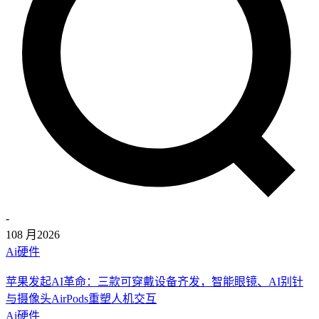
-
10
8 月
2026
Ai硬件
苹果发起AI革命：三款可穿戴设备齐发，智能眼镜、AI别针
与摄像头AirPods重塑人机交互
Ai硬件