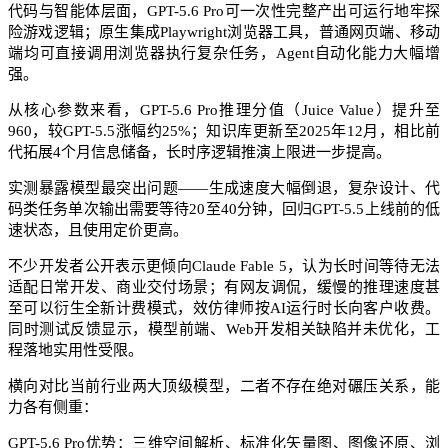
代码与智能体层面，GPT-5.6 Pro可一次性完整产出可运行地牢探
险游戏逻辑；原生集成Playwright浏览器工具，普通网页端、移动
端均可直接调用浏览器执行复杂任务，Agent自动化能力大幅增
强。
从核心参数来看，GPT-5.6 Pro推理分值（Juice Value）提升至
960，较GPT-5.5涨幅约25%；知识库更新至2025年12月，相比前
代拓展4个月信息储备，长时序逻辑推演上限进一步提高。
实测暴露模型最突出问题——生成速度大幅倒退，复杂设计、代
码类任务单次输出需要等待20至40分钟，回归GPT-5.5上线前的低
速状态，且使用定价更高。
不少开发者公开表示更倾向Claude Fable 5，认为长时间等待无法
适配日常开发、商业交付场景；有网友调侃，缓慢的推理速度甚
至可以衍生全新计费模式，效仿律师按AI运行时长向客户收费。
同时测试反馈显示，模型前端、Web开发相关缺陷并未优化，工
程落地实用性受限。
横向对比当前行业两大顶级模型，二者不存在绝对碾压关系，能
力各有侧重：
GPT-5.6 Pro优势：三维空间解析、标准化矢量图、图像还原、浏