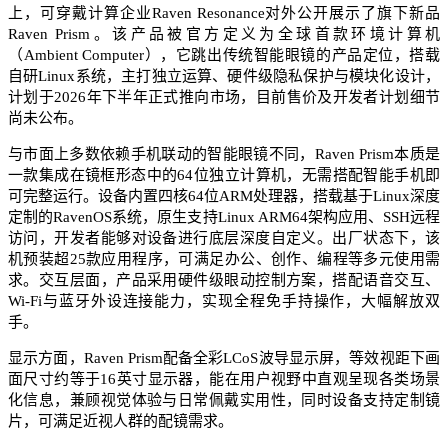
上，可穿戴计算企业Raven Resonance对外公开展示了旗下新品
Raven Prism。该产品被官方定义为全球首款环境计算机
（Ambient Computer），它跳出传统智能眼镜的产品定位，搭载
自研Linux系统，主打独立运算、硬件级隐私保护与模块化设计，
计划于2026年下半年正式推向市场，目前售价及开发者计划细节
尚未公布。
与市面上多数依赖手机联动的智能眼镜不同，Raven Prism本质是
一款集成在镜框形态中的64位独立计算机，无需搭配智能手机即
可完整运行。设备内置四核64位ARM处理器，搭载基于Linux深度
定制的RavenOS系统，原生支持Linux ARM64架构应用、SSH远程
访问，开发者能够对设备进行底层深度自定义。出厂状态下，该
机预装超25款应用程序，可满足办公、创作、编程等多元使用需
求。交互层面，产品采用硬件级眼动控制方案，搭配语音交互、
Wi-Fi与蓝牙外设连接能力，实现全程免手持操作，大幅解放双
手。
显示方面，Raven Prism配备全彩LCoS波导显示屏，等效视距下画
面尺寸约等于16英寸显示器，能在用户视野中直观呈现各类场景
化信息，兼顾视觉体验与日常佩戴实用性，同时设备支持定制镜
片，可满足近视人群的配镜需求。