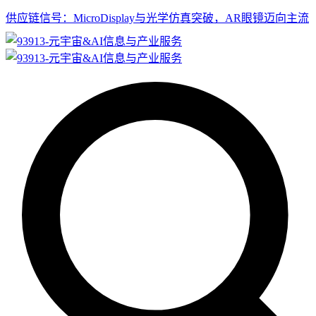
供应链信号：MicroDisplay与光学仿真突破，AR眼镜迈向主流