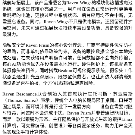
续航与拓展上，该产品搭载名为Raven Wings的模块化热插拔电池
系统，这也是其核心亮点之一。用户可在设备正常运行时更换电
量耗尽的电池，更换过程中系统状态、后台应用均不会中断，无
需重启设备。同时，Raven Wings不只是供电模块，还预留硬件扩
展空间，未来可通过拓展模块持续丰富设备功能，具备较强的升
级潜力。
隐私安全是Raven Prism的核心设计理念，厂商坚持硬件优先防护
的思路，而非单纯依靠政策约束。设备的眼控数据全部在本地完
成处理，在未获得用户明确许可前，任何数据都不会向外传输；
核心AI功能也优先在设备端本地运行。硬件防护上，该机配备实
体摄像头遮挡盖，同时搭载Beakon可视化提示系统，摄像头工作
状态会通过灯光直观展示，既提醒佩戴者，也让周边人群清晰知
晓设备是否在拍摄，全方位规避隐私泄露风险。
Raven Resonance联合创始人兼首席执行官托马斯・苏亚雷斯
（Thomas Suarez）表示，传统个人电脑长期局限于桌面、口袋等
固定场景，而环境计算是行业下一发展方向——设备在需要时随
时待命，闲置时不会造成干扰。Raven Prism并非普通智能眼镜，
而是一款以眼镜为形态、主打隐私保护与开放式生态的眼控Linux
计算机，可支撑编程、创意设计等各类复杂任务，助力用户全天
候实现免手持计算体验。