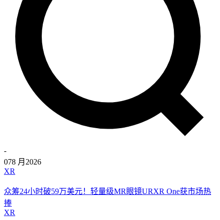
-
07
8 月
2026
XR
众筹24小时破59万美元！轻量级MR眼镜URXR One获市场热
捧
XR