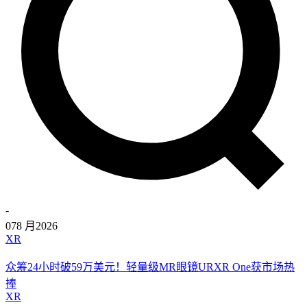
-
07
8 月
2026
XR
众筹24小时破59万美元！轻量级MR眼镜URXR One获市场热
捧
XR