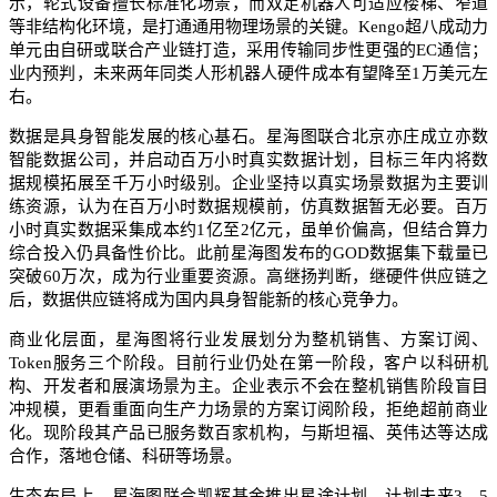
示，轮式设备擅长标准化场景，而双足机器人可适应楼梯、窄道
等非结构化环境，是打通通用物理场景的关键。Kengo超八成动力
单元由自研或联合产业链打造，采用传输同步性更强的EC通信；
业内预判，未来两年同类人形机器人硬件成本有望降至1万美元左
右。
数据是具身智能发展的核心基石。星海图联合北京亦庄成立亦数
智能数据公司，并启动百万小时真实数据计划，目标三年内将数
据规模拓展至千万小时级别。企业坚持以真实场景数据为主要训
练资源，认为在百万小时数据规模前，仿真数据暂无必要。百万
小时真实数据采集成本约1亿至2亿元，虽单价偏高，但结合算力
综合投入仍具备性价比。此前星海图发布的GOD数据集下载量已
突破60万次，成为行业重要资源。高继扬判断，继硬件供应链之
后，数据供应链将成为国内具身智能新的核心竞争力。
商业化层面，星海图将行业发展划分为整机销售、方案订阅、
Token服务三个阶段。目前行业仍处在第一阶段，客户以科研机
构、开发者和展演场景为主。企业表示不会在整机销售阶段盲目
冲规模，更看重面向生产力场景的方案订阅阶段，拒绝超前商业
化。现阶段其产品已服务数百家机构，与斯坦福、英伟达等达成
合作，落地仓储、科研等场景。
生态布局上，星海图联合凯辉基金推出星途计划，计划未来3—5