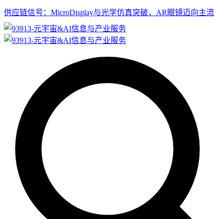
供应链信号：MicroDisplay与光学仿真突破，AR眼镜迈向主流