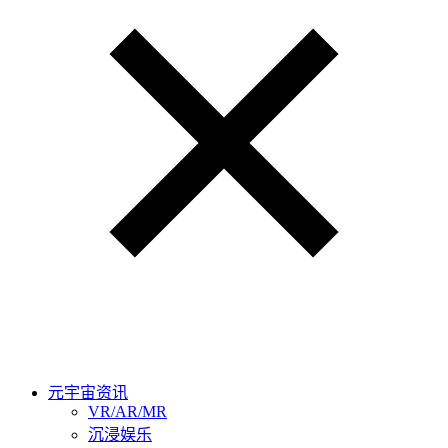
元宇宙资讯
VR/AR/MR
沉浸娱乐