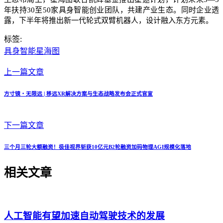
年扶持30至50家具身智能创业团队，共建产业生态。同时企业透
露，下半年将推出新一代轮式双臂机器人，设计融入东方元素。
标签:
具身智能
星海图
上一篇文章
方寸镜・无限远 | 移远XR解决方案与生态战略发布会正式官宣
下一篇文章
三个月三轮大额融资！极佳视界斩获10亿元B2轮融资加码物理AGI规模化落地
相关文章
人工智能有望加速自动驾驶技术的发展