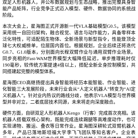
双足人形机器人，并公布数据规划与生态战略，推出完整具身智
能产品矩阵，行业竞争正式迈入模型、硬件、数据协同的系统战
阶段。
本次大会上，星海图正式开源新一代VLA基础模型G0.5。该模型
采用统一自回归架构，融合视觉、语言与动作能力，具备零样本
泛化特性，可适配陌生物体、全新场景与新型指令，性能登顶全
球七大权威榜单，位居国内首位。根据规划，企业后续还将迭代
G0.7、G1.0版本，分别面向长程双臂作业与通用双臂作业场景。
同步亮相的Fast-WAM世界模型大幅降低延迟，单步推理耗时仅
190毫秒，较传统方案提速4倍以上，搭配全新全身控制模型，共
同搭建起完整的模型体系。
星海图CEO高继扬提出具身智能将经历本能智能、作业智能、进
化智能三大发展阶段，未来行业会从“人定义机器人”转变为“AI定
义机器人”。针对业内热议的路线分歧，他表示VLA模型与世界模
型并非对立，二者底层技术同源，未来将走向深度融合。
硬件方面，自研双足人形机器人Kengo（行客）完成首次亮相。该
机器人搭载双核心架构，既能完成连续踢腿等高难度动作，也可
实现递物、搬运、叠衣等日常作业。星海图深耕轮式双臂机器人
多年，产品已落地斯坦福大学李飞飞团队等知名客户。企业表