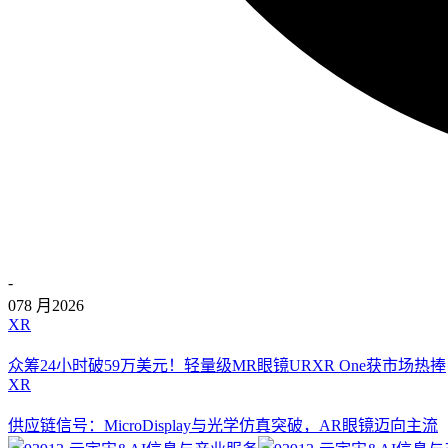
-
07
8 月
2026
XR
众筹24小时破59万美元！轻量级MR眼镜URXR One获市场热捧
XR
供应链信号：MicroDisplay与光学仿真突破，AR眼镜迈向主流