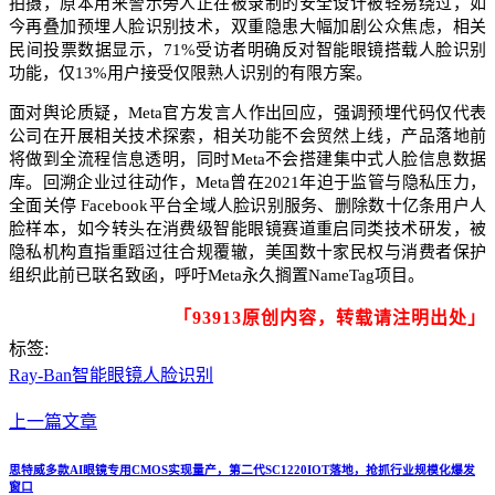
拍摄，原本用来警示旁人正在被录制的安全设计被轻易绕过，如
今再叠加预埋人脸识别技术，双重隐患大幅加剧公众焦虑，相关
民间投票数据显示，71%受访者明确反对智能眼镜搭载人脸识别
功能，仅13%用户接受仅限熟人识别的有限方案。
面对舆论质疑，Meta官方发言人作出回应，强调预埋代码仅代表
公司在开展相关技术探索，相关功能不会贸然上线，产品落地前
将做到全流程信息透明，同时Meta不会搭建集中式人脸信息数据
库。回溯企业过往动作，Meta曾在2021年迫于监管与隐私压力，
全面关停 Facebook平台全域人脸识别服务、删除数十亿条用户人
脸样本，如今转头在消费级智能眼镜赛道重启同类技术研发，被
隐私机构直指重蹈过往合规覆辙，美国数十家民权与消费者保护
组织此前已联名致函，呼吁Meta永久搁置NameTag项目。
「93913原创内容，转载请注明出处」
标签:
Ray-Ban智能眼镜
人脸识别
上一篇文章
思特威多款AI眼镜专用CMOS实现量产，第二代SC1220IOT落地，抢抓行业规模化爆发
窗口