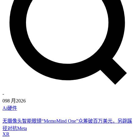
-
09
8 月
2026
Ai硬件
无摄像头智能眼镜“MemoMind One”众筹破百万美元，另辟蹊
径对抗Meta
XR