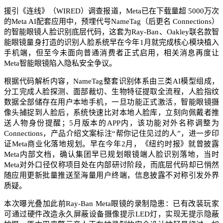
援引《连线》（WIRED）调查报道，Meta已在下载量超 5000万次
的Meta AI配套应用中，预埋代号NameTag（后更名 Connections）
的智能眼镜人脸识别底层代码，这套为Ray-Ban、Oakley联名款智
能眼镜量身打造的识别人脸系统早在今年1月就完成核心模块植入
手机端，但至今未面向普通消费者正式启用，相关消息再度让
Meta智能眼镜陷入隐私安全争议。
根据代码解析内容，NameTag整套识别体系由三类AI模型组成，
分工完成人脸探测、面部裁切、生物特征提取全流程，人脸指纹
数据全部储存在用户本地手机，一旦功能正式激活，智能眼镜摄
像头捕捉到人脸后，系统快速比对本地人脸库，立刻向佩戴者推
送人物身份提醒；5月版本的APP内，该功能对外名称调整为
Connections，产品介绍文案标注“帮你记住见过的人”，进一步印
证Meta商业化落地规划。早在今年2月，《纽约时报》就曾披露
Meta内部文档，确认集团早已规划眼镜端人脸识别落地，当时
Meta对外口径仅称项目处在内部研讨阶段，而底层代码却已悄然
随应用更新批量推送至海量用户终端，信息披露不对称引发外界
质疑。
本次曝光叠加此前Ray-Ban Meta眼镜的录制隐患：已有改装玩家
可通过硬件改造永久屏蔽设备摄像提示LED灯，实现无提示隐蔽