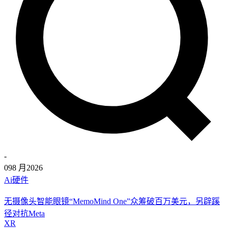
-
09
8 月
2026
Ai硬件
无摄像头智能眼镜“MemoMind One”众筹破百万美元，另辟蹊
径对抗Meta
XR