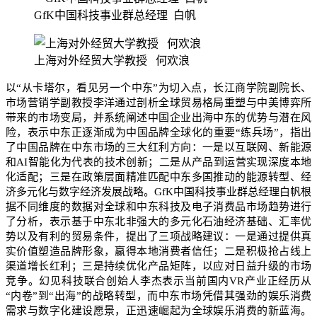
GfK中国科技事业群总经理 白帆
上海对外经贸大学教授 何欢浪
以“从卡塔尔，看见另一个中东”为切入点，长江商学院副院长、
市场营销学副教授李洋通过剖析全球贸易格局重塑与中美博弈所
带来的市场变局，并系统阐述中国企业出海中东的优势与潜在风
险，表示中东正逐渐成为中国品牌全球化的重要“练兵场”，指出
了中国品牌在中东市场的三大红利方向：一是以互联网、新能源
和AI智能化为代表的技术创新；二是从产品到运营实现深度本地
化适配；三是在政策层面精准匹配中东多国推动的能源转型、经
济多元化与数字经济发展战略。GfK中国科技事业群总经理白帆根
据不同维度的数据对全球和中东科技及电子消费品市场趋势进行
了分析，表示基于中东北非强大的多元化石油经济基础、汇率优
势以及有利的贸易条件，提出了三项战略建议：一是通过提供真
实价值塑造品牌形象，赢得本地消费者信任；二是积极抢占线上
渠道增长红利；三是持续优化产品矩阵，以应对日益升级的市场
竞争。幻见科技联合创始人李杰表示当前国内VR产业正经历从
“内卷”到“出海”的战略转型，而中东市场凭借其强劲的娱乐消费
需求与数字化建设愿景，正迅速崛起为全球娱乐消费的新蓝海。