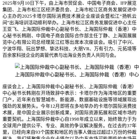
2025年9月10日下午，由上海市贸促会、中国电子商会、IFP展览
集团、上海市松江区经济委员会、上海市松江区商务发展促进中
心主办的2025卡塔尔国际消费技术展企业座谈会暨松江“扬帆云
间”出海培训活动顺利举办。上海市松江区商务发展促进中心主任
王亚飞、上海国际仲裁中心副秘书长、上海国际仲裁（香港）中
心秘书长韩刚、中国电子商会国际合作部主任丁静、上海国展展
览中心有限公司总经理吴江红等出席本次座谈会。吸引了中兴、
宁波华翔、玩出梦想、挚达科技、大朋VR、万有引力、元拓境等
百余家科技企业的高管代表与出海业务负责人共同与会。
上海国际仲裁中心副秘书长、上海国际仲裁（香港）中心
座谈会上，上海国际仲裁中心副秘书长、上海国际仲裁（香港）
中心秘书长韩刚在开场致辞中表示：卡塔尔作为海湾地区的重要
门户，近年来在智慧城市、新能源、数据基础设施等领域展现出
强劲的发展势头。今年12月即将在多哈举办的卡塔尔国际消费技
术展，是中国企业展示创新成果，对国际资源拓展和区域市场的
重要契机。上海国际仲裁中心自1998年成立以来，始终致力于为
全球用户提供公平、专业、高效的争议解决服务。在过去的37年
里，已经向来自93个国家和地区的当事人做出过超过3万份的仲裁
裁决。我们将聚焦企业在卡塔尔以及中东市场可能面临的市场开