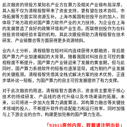
此次融资的领投方某知名产业方在算力及相关产业链布局深厚，
其入股不仅为清程极智带来了资金支持，更有望在技术协同、市
场拓展等方面实现资源互补。上海市属国有创投平台的加入，则
体现了地方政府对国产算力软件产业的大力扶持，为企业在上海
的发展营造了良好的政策环境和产业生态。而联想创投作为在科
技投资领域经验丰富的机构，其此次跟投将助力清程极智在技术
研发、产业链整合等方面获得更多资源倾斜。​
业内人士分析，清程极智在短时间内连续获得大额融资，背后是
国产算力产业加速崛起的大背景。随着我国对科技自主可控的重
视程度不断提升，国产算力产业链迎来了发展的黄金期。但与此
同时，国产算力系统软件的短板也逐渐显现，成为制约产业发展
的关键瓶颈。清程极智凭借其全栈式解决方案的技术优势，正逐
步填补这一短板，为国产算力的自主可控发展提供了有力支撑。​
对于此次融资的用途，清程极智方面表示，资金将主要用于核心
技术的持续研发、产品线的迭代升级以及市场渠道的拓展。未
来，公司将进一步加大在算力调度算法、异构算力融合等关键技
术领域的投入，不断提升软件的适配能力和运行效率，同时加强
与上下游企业的合作，构建更加完善的国产算力生态。
「93913原创内容，转载请注明出处」