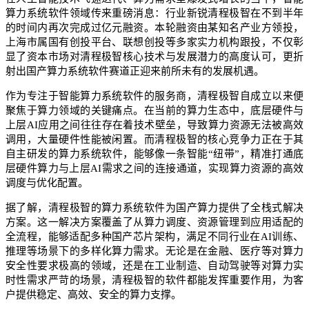
算力系统软件领域传来重磅消息：行业新锐清程极智在不到半年
的时间内再次完成过亿元融资。本轮融资由某知名产业方领投，
上海市属国有创投平台、联想创投等多家实力机构跟投，不仅彰
显了资本市场对清程极智核心技术与发展潜力的高度认可，更折
射出国产算力系统软件赛道正迎来前所未有的发展机遇。​
作为专注于智能算力系统软件的服务商，清程极智自成立以来便
聚焦于算力领域的关键痛点。在当前的算力生态中，底层硬件与
上层AI应用之间往往存在着技术壁垒，导致算力资源无法被高效
调用，大量硬件性能被闲置。而清程极智的核心竞争力正在于其
自主研发的算力系统软件，能够像一条智能“纽带”，精准打通底
层硬件算力与上层AI需求之间的连接通道，实现算力资源的高效
调度与优化配置。​
据了解，清程极智的算力系统软件为国产算力提供了全栈式解决
方案。这一解决方案覆盖了从算力调度、资源管理到应用适配的
全流程，能够适配多种国产芯片架构，满足不同行业在AI训练、
推理等场景下的多样化算力需求。无论是在金融、医疗等对算力
安全性要求极高的领域，还是在工业制造、自动驾驶等对算力实
时性需求严苛的场景，清程极智的软件都能发挥重要作用，为客
户提供稳定、高效、安全的算力支撑。