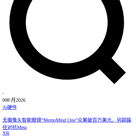
-
09
8 月
2026
Ai硬件
无摄像头智能眼镜“MemoMind One”众筹破百万美元，另辟蹊
径对抗Meta
XR